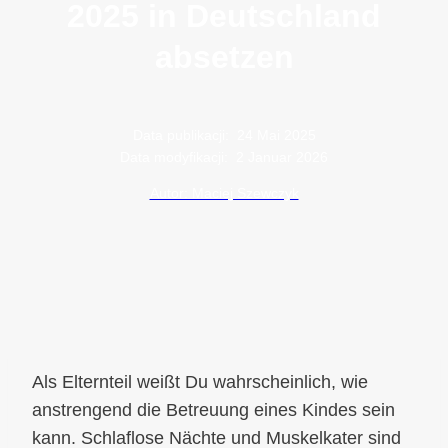
2025 in Deutschland
absetzen
Data publikacji:
24 Mai 2025
Data modyfikacji:
2 Januar 2026
Autor: Maciej Szewczyk
Als Elternteil weißt Du wahrscheinlich, wie
anstrengend die Betreuung eines Kindes sein
kann. Schlaflose Nächte und Muskelkater sind