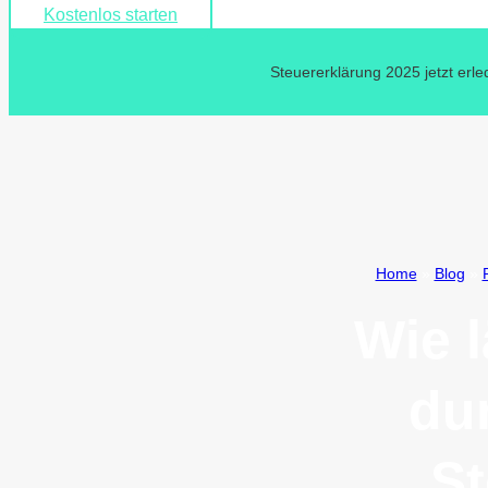
Kostenlos starten
Steuererklärung 2025 jetzt erle
Home
»
Blog
»
Wie l
du
St