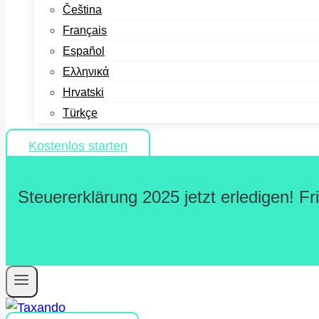
Čeština
Français
Español
Ελληνικά
Hrvatski
Türkçe
Kostenlos starten
Steuererklärung 2025 jetzt erledigen! F