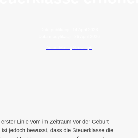
Data publikacji:
14 April 2026
Data modyfikacji:
26 April 2026
Autor: Maciej Szewczyk
 erster Linie vom im Zeitraum vor der Geburt
ist jedoch bewusst, dass die Steuerklasse die