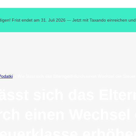
digen! Frist endet am 31. Juli 2026 — Jetzt mit Taxando einreichen und
Podatki
»
Wie lässt sich das Elterngeld durch einen Wechsel der Steue
ässt sich das Elte
rch einen Wechsel 
euerklasse erhöh