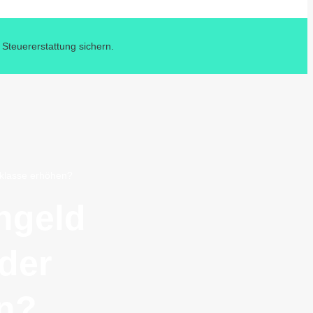
 Steuererstattung sichern.
rklasse erhöhen?
rngeld
der
en?