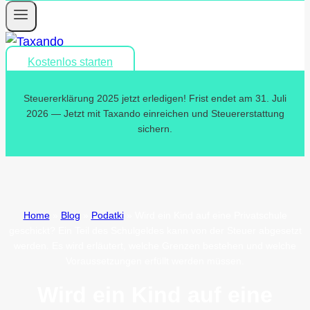
Kostenlos starten
Steuererklärung 2025 jetzt erledigen! Frist endet am 31. Juli
2026 — Jetzt mit Taxando einreichen und Steuererstattung
sichern.
Home
»
Blog
»
Podatki
»
Wird ein Kind auf eine Privatschule
geschickt? Ein Teil des Schulgeldes kann von der Steuer abgesetzt
werden. Es wird erläutert, welche Grenzen bestehen und welche
Voraussetzungen erfüllt werden müssen.
Wird ein Kind auf eine