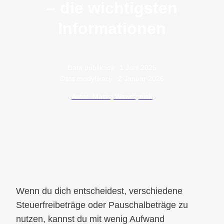
– die wichtigsten
Informationen
Data publikacji:
1 Juni 2025
Data modyfikacji:
2 Januar 2026
Autor: Maciej Wawrzyniak
Wenn du dich entscheidest, verschiedene
Steuerfreibeträge oder Pauschalbeträge zu
nutzen, kannst du mit wenig Aufwand