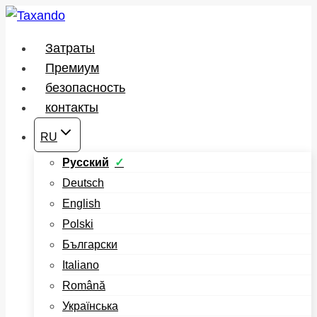
Перейти
к
Затраты
содержимому
Премиум
безопасность
контакты
RU
Русский
Deutsch
English
Polski
Български
Italiano
Română
Українська