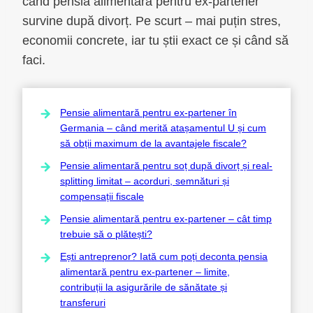
când pensia alimentară pentru ex-partener
survine după divorț. Pe scurt – mai puțin stres,
economii concrete, iar tu știi exact ce și când să
faci.
Pensie alimentară pentru ex-partener în
Germania – când merită atașamentul U și cum
să obții maximum de la avantajele fiscale?
Pensie alimentară pentru soț după divorț și real-
splitting limitat – acorduri, semnături și
compensații fiscale
Pensie alimentară pentru ex-partener – cât timp
trebuie să o plătești?
Ești antreprenor? Iată cum poți deconta pensia
alimentară pentru ex-partener – limite,
contribuții la asigurările de sănătate și
transferuri