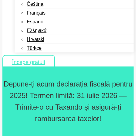
Čeština
Français
Español
Ελληνικά
Hrvatski
Türkçe
Începe gratuit
Depune-ți acum declarația fiscală pentru
2025! Termen limită: 31 iulie 2026 —
Trimite-o cu Taxando și asigură-ți
rambursarea taxelor!