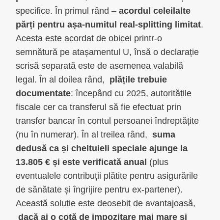
specifice. În primul rând –
acordul celeilalte
părți pentru așa-numitul real-splitting limitat
.
Acesta este acordat de obicei printr-o
semnătură pe atașamentul U, însă o declarație
scrisă separată este de asemenea valabilă
legal. În al doilea rând,
plățile trebuie
documentate
: începând cu 2025, autoritățile
fiscale cer ca transferul să fie efectuat prin
transfer bancar în contul persoanei îndreptățite
(nu în numerar). În al treilea rând,
suma
dedusă ca și cheltuieli speciale
ajunge la
13.805 € și este verificată anual
(plus
eventualele contribuții plătite pentru asigurările
de sănătate și îngrijire pentru ex-partener).
Această soluție este deosebit de avantajoasă,
dacă ai o cotă de impozitare mai mare și