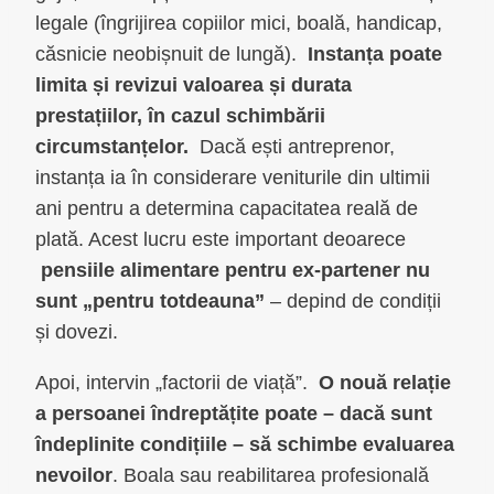
legale (îngrijirea copiilor mici, boală, handicap,
căsnicie neobișnuit de lungă).
Instanța poate
limita și revizui valoarea și durata
prestațiilor, în cazul schimbării
circumstanțelor.
Dacă ești antreprenor,
instanța ia în considerare veniturile din ultimii
ani pentru a determina capacitatea reală de
plată. Acest lucru este important deoarece
pensiile alimentare pentru ex-partener nu
sunt „pentru totdeauna”
– depind de condiții
și dovezi.
Apoi, intervin „factorii de viață”.
O nouă relație
a persoanei îndreptățite poate – dacă sunt
îndeplinite condițiile – să schimbe evaluarea
nevoilor
. Boala sau reabilitarea profesională