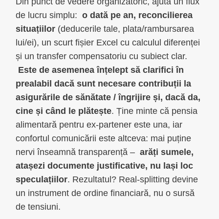
Din punct de vedere organizatoric, ajută un flux
de lucru simplu:
o dată pe an, reconcilierea
situațiilor
(deducerile tale, plata/rambursarea
lui/ei), un scurt fișier Excel cu calculul diferenței
și un transfer compensatoriu cu subiect clar.
Este de asemenea înțelept să clarifici în
prealabil dacă sunt necesare contribuții la
asigurările de sănătate / îngrijire și, dacă da,
cine și când le plătește
. Ține minte că pensia
alimentară pentru ex-partener este una, iar
confortul comunicării este altceva: mai puține
nervi înseamnă transparență –
arăți sumele,
atașezi documente justificative, nu lași loc
speculațiilor
. Rezultatul? Real-splitting devine
un instrument de ordine financiară, nu o sursă
de tensiuni.