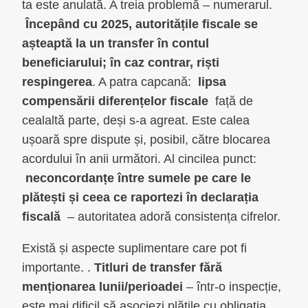
ta este anulată. A treia problemă – numerarul.
Începând cu 2025, autoritățile fiscale se
așteaptă la un transfer în contul
beneficiarului; în caz contrar, riști
respingerea
. A patra capcană:
lipsa
compensării diferențelor fiscale
față de
cealaltă parte, deși s-a agreat. Este calea
ușoară spre dispute și, posibil, către blocarea
acordului în anii următori. Al cincilea punct:
neconcordanțe între sumele pe care le
plătești și ceea ce raportezi în declarația
fiscală
– autoritatea adoră consistența cifrelor.
Există și aspecte suplimentare care pot fi
importante. .
Titluri de transfer fără
menționarea lunii/perioadei
– într-o inspecție,
este mai dificil să asociezi plățile cu obligația.