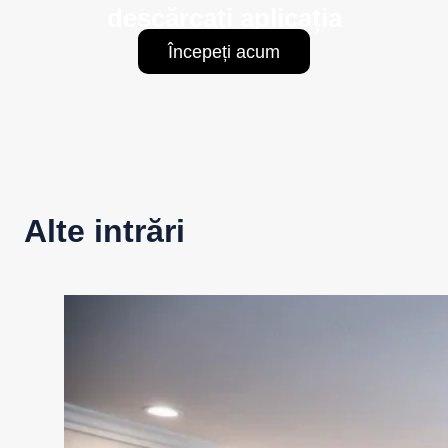
descărcați aplicația
Începeți acum
Alte intrări