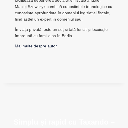
facilitează depunerea declarației fiscale anuale.
Maciej Szewczyk combină cunoștințele tehnologice cu
cunoștințe aprofundate în domeniul legislației fiscale,
fiind astfel un expert în domeniul său.
În viața privată, este un soț și tată fericit și locuiește
împreună cu familia sa în Berlin.
Mai multe despre autor
Simplu și rapid cu Taxando –