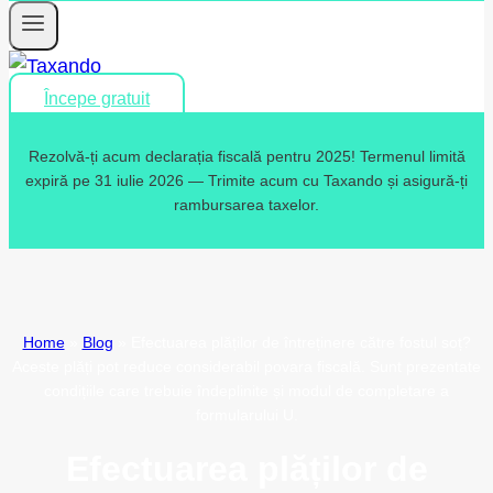
Începe gratuit
Rezolvă-ți acum declarația fiscală pentru 2025! Termenul limită
expiră pe 31 iulie 2026 — Trimite acum cu Taxando și asigură-ți
rambursarea taxelor.
Home
»
Blog
»
Efectuarea plăților de întreținere către fostul soț?
Aceste plăți pot reduce considerabil povara fiscală. Sunt prezentate
condițiile care trebuie îndeplinite și modul de completare a
formularului U.
Efectuarea plăților de