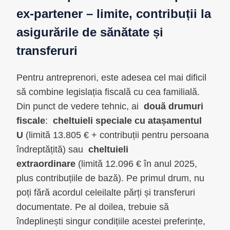
ex-partener – limite, contribuții la
asigurările de sănătate și
transferuri
Pentru antreprenori, este adesea cel mai dificil
să combine legislația fiscală cu cea familială.
Din punct de vedere tehnic, ai
două drumuri
fiscale
:
cheltuieli speciale cu atașamentul
U
(limită 13.805 € + contribuții pentru persoana
îndreptățită) sau
cheltuieli
extraordinare
(limită 12.096 € în anul 2025,
plus contribuțiile de bază). Pe primul drum, nu
poți fără acordul celeilalte părți și transferuri
documentate. Pe al doilea, trebuie să
îndeplinești singur condițiile acestei preferințe,