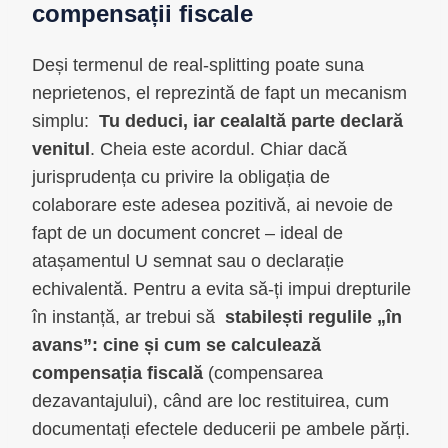
compensații fiscale
Deși termenul de real-splitting poate suna
neprietenos, el reprezintă de fapt un mecanism
simplu:
Tu deduci, iar cealaltă parte declară
venitul
. Cheia este acordul. Chiar dacă
jurisprudența cu privire la obligația de
colaborare este adesea pozitivă, ai nevoie de
fapt de un document concret – ideal de
atașamentul U semnat sau o declarație
echivalentă. Pentru a evita să-ți impui drepturile
în instanță, ar trebui să
stabilești regulile „în
avans”: cine și cum se calculează
compensația fiscală
(compensarea
dezavantajului), când are loc restituirea, cum
documentați efectele deducerii pe ambele părți.