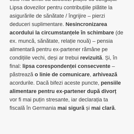
Lipsa dovezilor pentru contribuțiile plătite la
asigurările de sănătate / îngrijire – pierzi
deduceri suplimentare.
Nesincronizarea
acordului la circumstanțele în schimbare
(de
ex. muncă, sănătate, relație nouă) – pensia
alimentară pentru ex-partener rămâne pe
condițiile vechi, deși ar trebui
revizuită
. Și, în
final:
lipsa corespondenței consecvente
–
păstrează
o linie de comunicare
,
arhivează
acordurile. Dacă bifezi aceste puncte,
pensiile
alimentare pentru ex-partener după divorț
vor fi mai puțin stresante, iar declarația ta
fiscală în Germania
mai sigură
și
mai clară
.