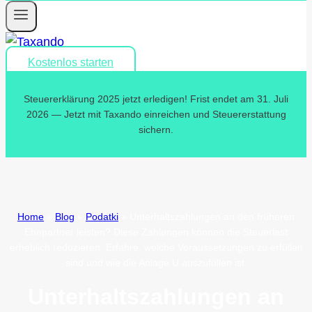
Kostenlos starten
Steuererklärung 2025 jetzt erledigen! Frist endet am 31. Juli
2026 — Jetzt mit Taxando einreichen und Steuererstattung
sichern.
Home
»
Blog
»
Podatki
»
Unterhaltszahlungen an den früheren
Ehepartner leisten? Diese Zahlungen können die Steuerlast
erheblich reduzieren. Erfahre, welche Voraussetzungen zu erfüllen
sind und wie die Anlage U auszufüllen ist.
Unterhaltszahlungen an