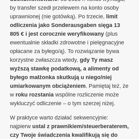
by transfer szedł przelewem na konto osoby
uprawnionej (nie gotówką). Po trzecie,
limit
odliczenia jako Sonderausgaben
sięga 13
805 € i jest corocznie weryfikowany
(plus
ewentualnie składki zdrowotne i pielęgnacyjne
opłacane za byłego/ą). To rozwiązanie bywa
korzystne zwłaszcza wtedy,
gdy Ty masz
wyższą stawkę podatkową, a alimenty od
byłego małżonka skutkują u niego/niej
umiarkowanym obciążeniem
. Pamiętaj też, że
w
roku rozstania
wspólne rozliczenie może
wykluczyć odliczenie – o tym szerzej niżej.
W praktyce warto działać sekwencyjnie:
najpierw
ustal z prawnikiem/steuerberaterem,
czy Twoje świadczenia kwalifikują się do