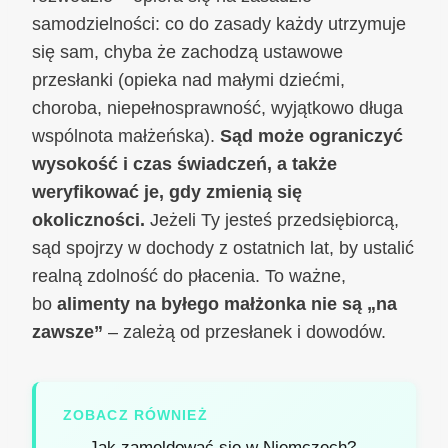
samodzielności: co do zasady każdy utrzymuje
się sam, chyba że zachodzą ustawowe
przesłanki (opieka nad małymi dziećmi,
choroba, niepełnosprawność, wyjątkowo długa
wspólnota małżeńska).
Sąd może ograniczyć
wysokość i czas świadczeń, a także
weryfikować je, gdy zmienią się
okoliczności.
Jeżeli Ty jesteś przedsiębiorcą,
sąd spojrzy w dochody z ostatnich lat, by ustalić
realną zdolność do płacenia. To ważne,
bo
alimenty na byłego małżonka nie są „na
zawsze”
– zależą od przesłanek i dowodów.
ZOBACZ RÓWNIEŻ
Jak zameldować się w Niemczech?