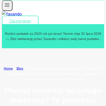
Zacznij teraz
Rozlicz podatek za 2025 rok już teraz! Termin mija 31 lipca 2026
— Złóż deklarację przez Taxando i odbierz swój zwrot podatku.
Home
»
Blog
»
Płacisz alimenty na byłego małżonka? Te płatności
mogą znacznie obniżyć Twój podatek. Dowiedz się, jakie warunki
musisz spełnić i jak wypełnić załącznik U
Płacisz alimenty na byłego
małżonka? Te płatności