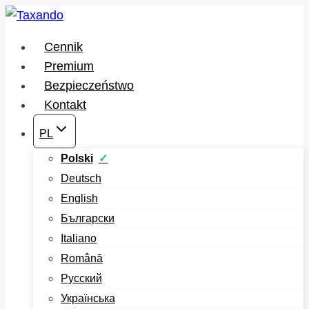
Przejdź
do
Cennik
treści
Premium
Bezpieczeństwo
Kontakt
PL
Polski
Deutsch
English
Български
Italiano
Română
Русский
Українська