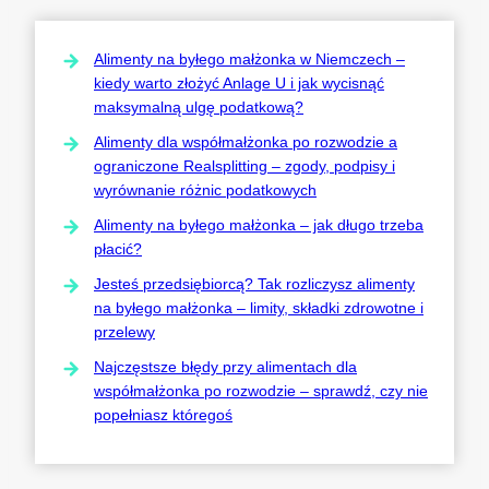
Alimenty na byłego małżonka w Niemczech –
kiedy warto złożyć Anlage U i jak wycisnąć
maksymalną ulgę podatkową?
Alimenty dla współmałżonka po rozwodzie a
ograniczone Realsplitting – zgody, podpisy i
wyrównanie różnic podatkowych
Alimenty na byłego małżonka – jak długo trzeba
płacić?
Jesteś przedsiębiorcą? Tak rozliczysz alimenty
na byłego małżonka – limity, składki zdrowotne i
przelewy
Najczęstsze błędy przy alimentach dla
współmałżonka po rozwodzie – sprawdź, czy nie
popełniasz któregoś