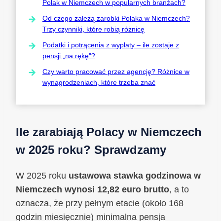
Polak w Niemczech w popularnych branżach?
Od czego zależą zarobki Polaka w Niemczech?
Trzy czynniki, które robią różnicę
Podatki i potrącenia z wypłaty – ile zostaje z
pensji „na rękę"?
Czy warto pracować przez agencję? Różnice w
wynagrodzeniach, które trzeba znać
Ile zarabiają Polacy w Niemczech
w 2025 roku? Sprawdzamy
W 2025 roku
ustawowa stawka godzinowa w
Niemczech wynosi 12,82 euro brutto
, a to
oznacza, że przy pełnym etacie (około 168
godzin miesięcznie) minimalna pensja