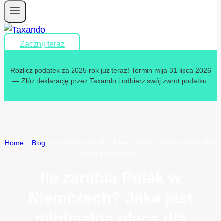
Zacznij teraz
Rozlicz podatek za 2025 rok już teraz! Termin mija 31 lipca 2026
— Złóż deklarację przez Taxando i odbierz swój zwrot podatku.
Home
»
Blog
»
Ile zarabia Polak w Niemczech? Jaka jest minimalna
płaca dla Polaków?
Ile zarabia Polak w
Niemczech? Jaka jest
minimalna płaca dla