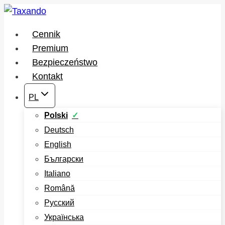
Przejdź
do
Cennik
treści
Premium
Bezpieczeństwo
Kontakt
PL
Polski
Deutsch
English
Български
Italiano
Română
Русский
Українська