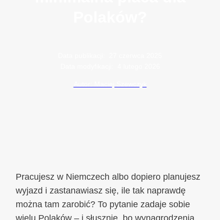
Polaków?
Data publikacji:
27 czerwca 2025
Data modyfikacji:
4 lutego 2026
Autor: Maciej Szewczyk
Pracujesz w Niemczech albo dopiero planujesz
wyjazd i zastanawiasz się, ile tak naprawdę
można tam zarobić? To pytanie zadaje sobie
wielu Polaków – i słusznie, bo wynagrodzenia