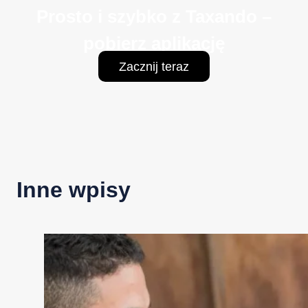
Prosto i szybko z Taxando –
pobierz aplikację
Zacznij teraz
Inne wpisy