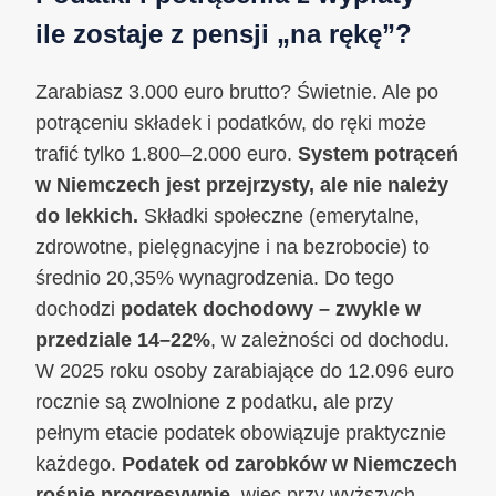
ile zostaje z pensji „na rękę”?
Zarabiasz 3.000 euro brutto? Świetnie. Ale po
potrąceniu składek i podatków, do ręki może
trafić tylko 1.800–2.000 euro.
System potrąceń
w Niemczech jest przejrzysty, ale nie należy
do lekkich.
Składki społeczne (emerytalne,
zdrowotne, pielęgnacyjne i na bezrobocie) to
średnio 20,35% wynagrodzenia. Do tego
dochodzi
podatek dochodowy – zwykle w
przedziale 14–22%
, w zależności od dochodu.
W 2025 roku osoby zarabiające do 12.096 euro
rocznie są zwolnione z podatku, ale przy
pełnym etacie podatek obowiązuje praktycznie
każdego.
Podatek od zarobków w Niemczech
rośnie progresywnie
, więc przy wyższych