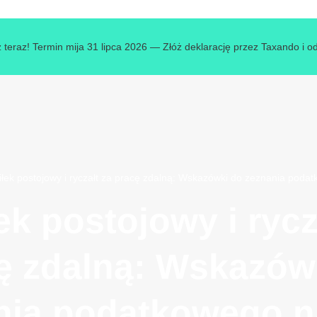
 teraz! Termin mija 31 lipca 2026 — Złóż deklarację przez Taxando i o
iłek postojowy i ryczałt za pracę zdalną: Wskazówki do zeznania poda
ek postojowy i rycz
ę zdalną: Wskazów
nia podatkowego n