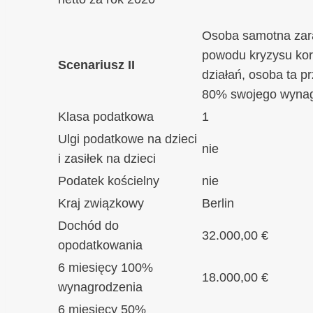
Osoba samotna zara
powodu kryzysu kor
Scenariusz II
działań, osoba ta p
80% swojego wynag
Klasa podatkowa
1
Ulgi podatkowe na dzieci
nie
i zasiłek na dzieci
Podatek kościelny
nie
Kraj związkowy
Berlin
Dochód do
32.000,00 €
opodatkowania
6 miesięcy 100%
18.000,00 €
wynagrodzenia
6 miesięcy 50%