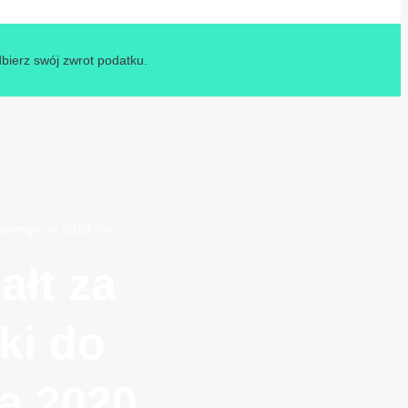
dbierz swój zwrot podatku.
tkowego na 2020 rok
ałt za
ki do
a 2020