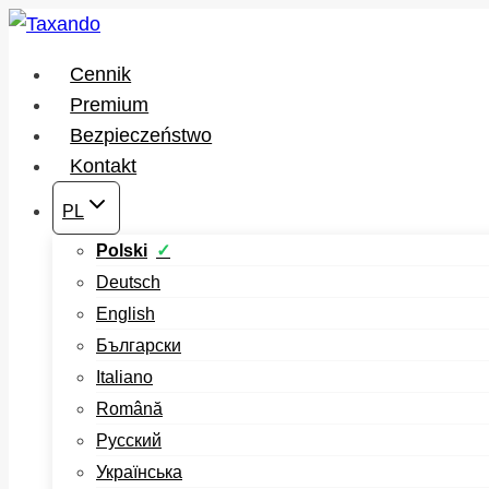
Przejdź
do
Cennik
treści
Premium
Bezpieczeństwo
Kontakt
PL
Polski
Deutsch
English
Български
Italiano
Română
Русский
Українська