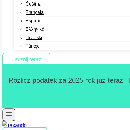
Čeština
Français
Español
Ελληνικά
Hrvatski
Türkçe
Zacznij teraz
Rozlicz podatek za 2025 rok już teraz! 