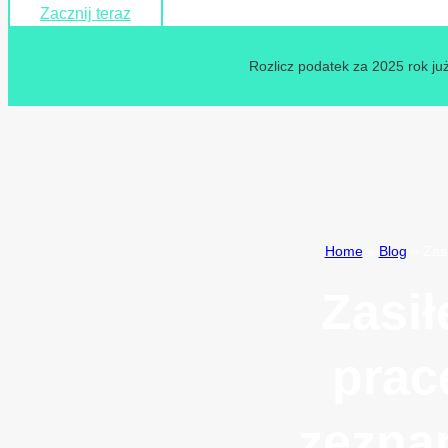
Zacznij teraz
Rozlicz podatek za 2025 rok już
Home
»
Blog
»
Zas
Zasił
prac
zezna