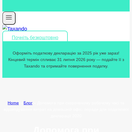
Почніть безкоштовно
Оформіть податкову декларацію за 2025 рік уже зараз!
Кінцевий термін спливає 31 липня 2026 року — подайте її з
Taxando та отримайте повернення податку.
Home
»
Блог
»
Допомога при скороченому робочому часі та
відшкодування витрат на домашній офіс: поради для податкової
декларації 2020
Допомога при