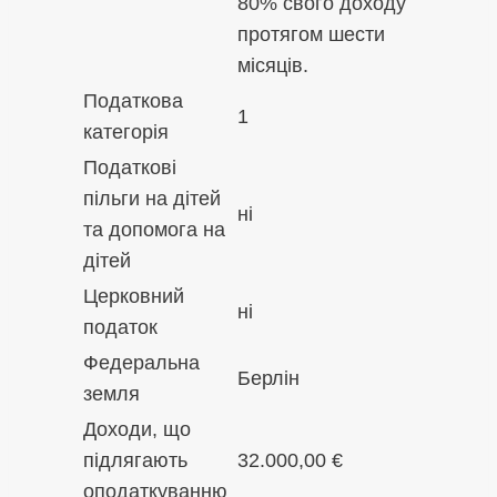
80% свого доходу
протягом шести
місяців.
Податкова
1
категорія
Податкові
пільги на дітей
ні
та допомога на
дітей
Церковний
ні
податок
Федеральна
Берлін
земля
Доходи, що
підлягають
32.000,00 €
оподаткуванню