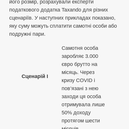
його розмір, розрахували експерти
податкового додатка Taxando для різних
сценаріїв. У наступних прикладах показано,
яку суму можуть сплатити самотні особи або
подружні пари.
Самотня особа
заробляє 3.000
євро брутто на
місяць. Через
Сценарій I
кризу COVID і
пов’язані з нею
заходи ця особа
отримувала лише
50% доходу
протягом шести
місяців.