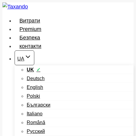
Перейти
до
Витрати
вмісту
Premium
Безпека
контакти
UA
UK
Deutsch
English
Polski
Български
Italiano
Română
Русский