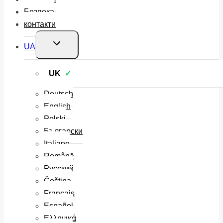
Безпека
контакти
Перемкнути
UA
меню
нащадка
UK
Deutsch
English
Polski
Български
Italiano
Română
Русский
Čeština
Français
Español
Ελληνικά