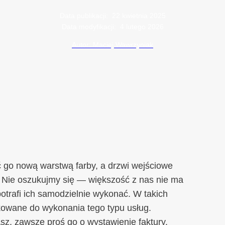
Data publikacji:
22 kwietnia 2025
Data modyfikacji:
4 lutego 2026
Autor: Maciej Wawrzyniak
ć go nową warstwą farby, a drzwi wejściowe
? Nie oszukujmy się — większość z nas nie ma
otrafi ich samodzielnie wykonać. W takich
kowane do wykonania tego typu usług.
asz, zawsze proś go o wystawienie faktury.