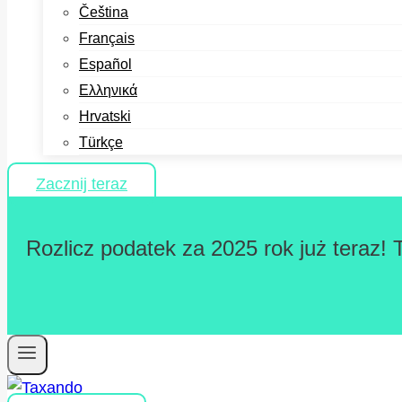
Čeština
Français
Español
Ελληνικά
Hrvatski
Türkçe
Zacznij teraz
Rozlicz podatek za 2025 rok już teraz! 