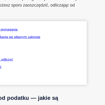
żesz sporo zaoszczędzić, odliczając od
są wymagania
zkania we własnym zakresie
 odliczyć
ć
od podatku — jakie są