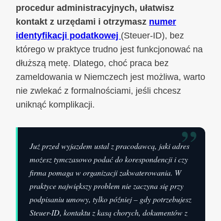
procedur administracyjnych, ułatwisz
kontakt z urzędami i otrzymasz
numer
identyfikacji podatkowej
(Steuer-ID), bez
którego w praktyce trudno jest funkcjonować na
dłuższą metę. Dlatego, choć praca bez
zameldowania w Niemczech jest możliwa, warto
nie zwlekać z formalnościami, jeśli chcesz
uniknąć komplikacji.
”
Już przed wyjazdem ustal z pracodawcą, jaki adres
możesz tymczasowo podać do korespondencji i czy
firma pomaga w organizacji zakwaterowania. W
praktyce największy problem nie zaczyna się przy
podpisaniu umowy, tylko później – gdy potrzebujesz
Steuer-ID, kontaktu z kasą chorych, dokumentów z