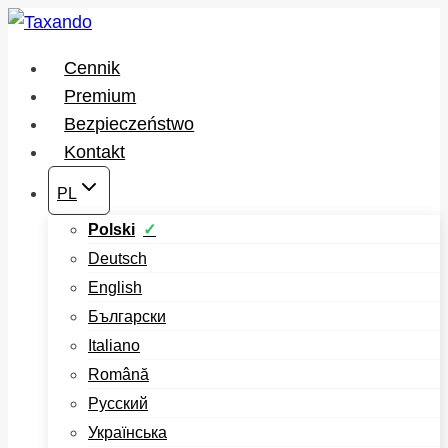
Przejdź
do
Cennik
treści
Premium
Bezpieczeństwo
Kontakt
PL
Polski
Deutsch
English
Български
Italiano
Română
Русский
Українська