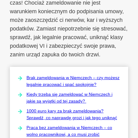
czas! Chociaż zameldowanie nie jest
warunkiem koniecznym do podpisania umowy,
może zaoszczędzić ci nerwów, kar i wyższych
podatków. Zamiast niepotrzebnie się stresować,
sprawdź, jak legalnie pracować, uniknąć klasy
podatkowej VI i zabezpieczyć swoje prawa,
zanim urząd zapuka do twoich drzwi.
Brak zameldowania w Niemczech – czy możesz
legalnie pracować i spać spokojnie?
Kiedy trzeba się zameldować w Niemczech i
jakie są wyjątki od tej zasady?
1000 euro kary za brak zameldowania?
Sprawdź, co naprawdę grozi i jak tego uniknąć
Praca bez zameldowania w Niemczech – co
wolno pracownikowi, a co musi zrobić