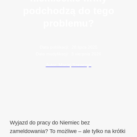
podchodzą do tego
problemu?
Data publikacji:
28 lipca 2025
Data modyfikacji:
3 sierpnia 2026
Autor: Maciej Szewczyk
Wyjazd do pracy do Niemiec bez
zameldowania? To możliwe – ale tylko na krótki