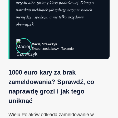
urzędu albo zmiany klasy podatkowej. Dlatego
potraktuj meldunek jak zabezpieczenie swoich
pieniędzy i spokoju, a nie tylko urzędowy
obowiązek.
Maciej Szewczyk
Ekspert podatkowy · Taxando
1000 euro kary za brak
zameldowania? Sprawdź, co
naprawdę grozi i jak tego
uniknąć
Wielu Polaków odkłada zameldowanie w