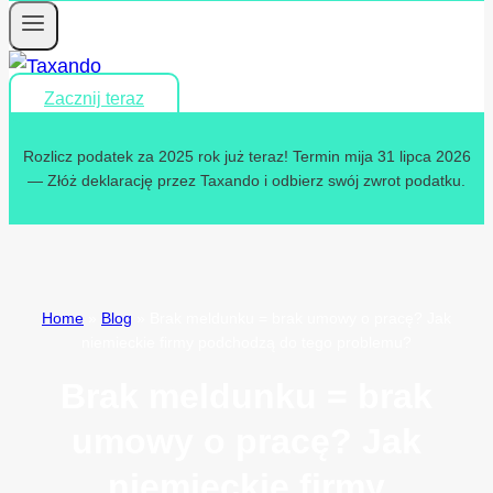
Zacznij teraz
Rozlicz podatek za 2025 rok już teraz! Termin mija 31 lipca 2026
— Złóż deklarację przez Taxando i odbierz swój zwrot podatku.
Home
»
Blog
»
Brak meldunku = brak umowy o pracę? Jak
niemieckie firmy podchodzą do tego problemu?
Brak meldunku = brak
umowy o pracę? Jak
niemieckie firmy