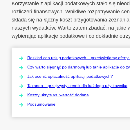
Korzystanie z aplikacji podatkowych stało się ni
rozliczeń finansowych. Wnikliwe rozpatrywanie cen
składa się na łączny koszt przygotowania zeznania
naszych wydatków. Warto zatem zbadać, na jakie 
wybierając aplikacje podatkowe i co dokładnie otr
Rozkład cen usług podatkowych – prześwietlamy oferty
Czy warto sięgnąć po darmową lub tanie aplikacje do z
Jak ocenić opłacalność aplikacji podatkowych?
Taxando – przejrzysty cennik dla każdego użytkownika
Koszty ukryte vs. wartość dodana
Podsumowanie