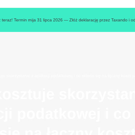
 teraz! Termin mija 31 lipca 2026 — Złóż deklarację przez Taxando i o
tuje skorzystanie z aplikacji podatkowej i co składa się na łączny kosz
 kosztuje skorzystan
cji podatkowej i co
się na łączny kosz