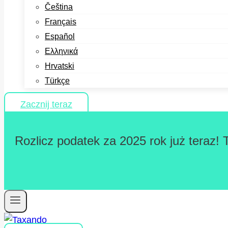
Čeština
Français
Español
Ελληνικά
Hrvatski
Türkçe
Zacznij teraz
Rozlicz podatek za 2025 rok już teraz! 