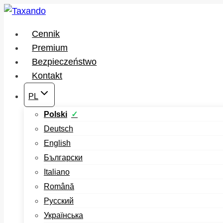
Przejdź
do
Cennik
treści
Premium
Bezpieczeństwo
Kontakt
PL
Polski
Deutsch
English
Български
Italiano
Română
Русский
Українська