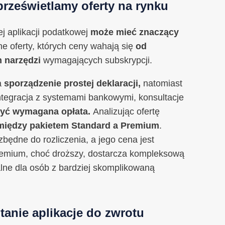
rześwietlamy oferty na rynku
j aplikacji podatkowej
może mieć znaczący
ne oferty, których ceny wahają się
od
 narzędzi
wymagających subskrypcji.
a
sporządzenie prostej deklaracji,
natomiast
ntegracja z systemami bankowymi, konsultacje
yć wymagana opłata.
Analizując ofertę
między pakietem Standard a Premium
.
będne do rozliczenia, a jego cena jest
Premium, choć droższy, dostarcza kompleksową
lne dla osób z bardziej skomplikowaną
anie aplikacje do zwrotu