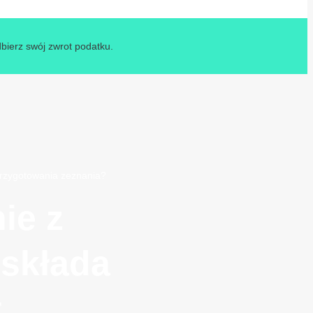
dbierz swój zwrot podatku.
t przygotowania zeznania?
ie z
 składa
t