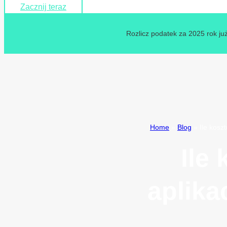
Zacznij teraz
Rozlicz podatek za 2025 rok już
Home
»
Blog
»
Ile kosz
Ile
aplika