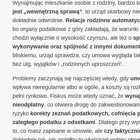
Wynajmując mieszkanie osobie z rodziny, bardzo 
jest „wewnętrzną sprawą”
, to urząd skarbowy nie
dokładnie odwrotnie.
Relacje rodzinne automatyc
bo organy podatkowe z góry zakładają, że warunki
chodzi wyłącznie o wysokość czynszu, ale też o
sp
wykonywanie oraz spójność z innymi dokumen
bliskiemu, urząd sprawdza, czy umowa wygląda ta
bez ulg, wyjątków i „rodzinnych uproszczeń”.
Problemy zaczynają się najczęściej wtedy, gdy
umo
wpływa nieregularnie albo w ogóle, a koszty są roz
pełni rynkowo. Fiskus może wtedy uznać, że
wynaj
nieodpłatny
, co otwiera drogę do zakwestionowani
ryzyko
korekty zeznań podatkowych, cofnięcia p
zaległego podatku z odsetkami
. Dlatego przy wy
to, co masz zapisane w umowie, ale
czy faktyczni
dokładnie tak, jak zrobiłby to właściciel wobec obc