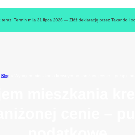
 teraz! Termin mija 31 lipca 2026 — Złóż deklarację przez Taxando i o
»
Blog
»
Wynajem mieszkania krewnym po zaniżonej cenie – pułapki p
em mieszkania k
aniżonej cenie – pu
podatkowe