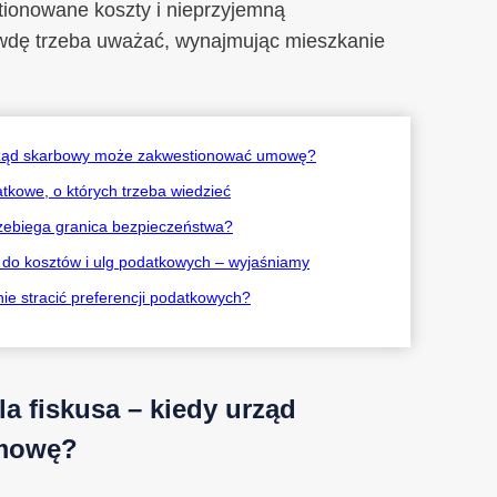
tionowane koszty i nieprzyjemną
wdę trzeba uważać, wynajmując mieszkanie
 urząd skarbowy może zakwestionować umowę?
tkowe, o których trzeba wiedzieć
zebiega granica bezpieczeństwa?
do kosztów i ulg podatkowych – wyjaśniamy
nie stracić preferencji podatkowych?
a fiskusa – kiedy urząd
umowę?