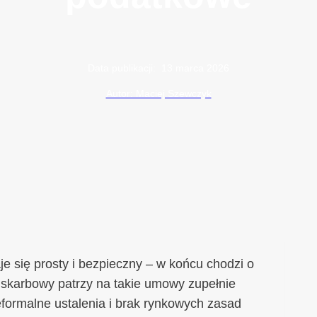
Data publikacji:
13 marca 2026
Autor: Maciej Szewczyk
 się prosty i bezpieczny – w końcu chodzi o
 skarbowy patrzy na takie umowy zupełnie
eformalne ustalenia i brak rynkowych zasad