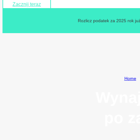
Zacznij teraz
Rozlicz podatek za 2025 rok już
Home
Wynaj
po z