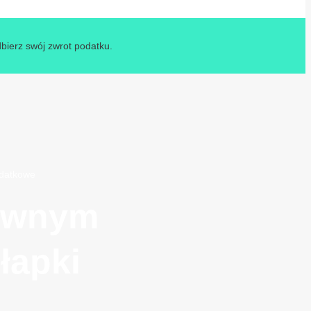
dbierz swój zwrot podatku.
odatkowe
rewnym
łapki