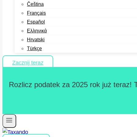
Čeština
Français
Español
Ελληνικά
Hrvatski
Türkçe
Zacznij teraz
Rozlicz podatek za 2025 rok już teraz! 