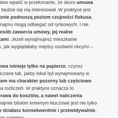
łatwo wpaść w przekonanie, że skoro
umowa
 będzie się nią interesował. W praktyce jest
znie podnoszą poziom czujności fiskusa
,
 najmu mogą odbiegać od rynkowych. I nie
osób zawarcia umowy, jej realne
tami
. Jeżeli wynajmujesz mieszkanie
k, jak wyglądałaby między osobami obcymi –
wa istnieje tylko na papierze
, czynsz
liczane tak, jakby lokal był wynajmowany w
em ma charakter pozorny lub częściowo
a rozliczeń. W praktyce oznacza to
rawa do kosztów, a nawet naliczenia
najmie bliskim krewnym kluczowe jest nie tylko
e działasz konsekwentnie i przewidywalnie
,
ego najemcy.