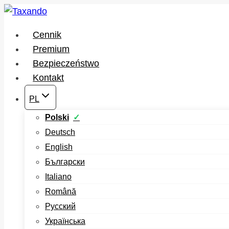
Przejdź
do
Cennik
treści
Premium
Bezpieczeństwo
Kontakt
PL
Polski
Deutsch
English
Български
Italiano
Română
Русский
Українська