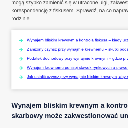
mogą szybko zamienić się w utracone ulgi, zakwes
korespondencję z fiskusem. Sprawdź, na co napra
rodzinie.
Wynajem bliskim krewnym a kontrola fiskusa – kiedy
Zaniżony czynsz przy wynajmie krewnemu – skutki poda
Podatek dochodowy przy wynajmie krewnym – gdzie pr
Wynajem krewnemu poniżej stawek rynkowych a prawo 
Jak ustalić czynsz przy wynajmie bliskim krewnym, aby 
Wynajem bliskim krewnym a kontrol
skarbowy może zakwestionować 