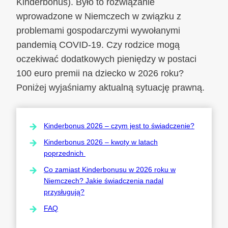
Kinderbonus). Było to rozwiązanie
wprowadzone w Niemczech w związku z
problemami gospodarczymi wywołanymi
pandemią COVID-19. Czy rodzice mogą
oczekiwać dodatkowych pieniędzy w postaci
100 euro premii na dziecko w 2026 roku?
Poniżej wyjaśniamy aktualną sytuację prawną.
Kinderbonus 2026 – czym jest to świadczenie?
Kinderbonus 2026 – kwoty w latach
poprzednich
Co zamiast Kinderbonusu w 2026 roku w
Niemczech? Jakie świadczenia nadal
przysługują?
FAQ