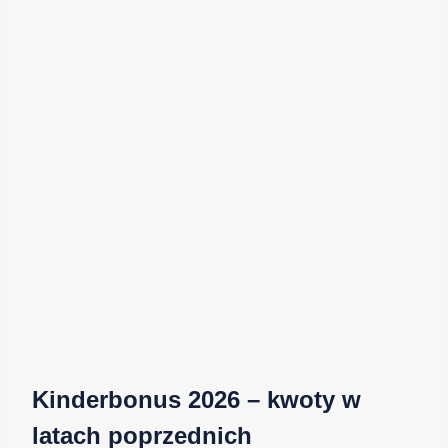
Kinderbonus 2026 – kwoty w
latach poprzednich