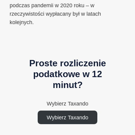
podczas pandemii w 2020 roku – w
rzeczywistości wypłacany był w latach
kolejnych.
Proste rozliczenie
podatkowe w 12
minut?
Wybierz Taxando
Wybierz Taxando