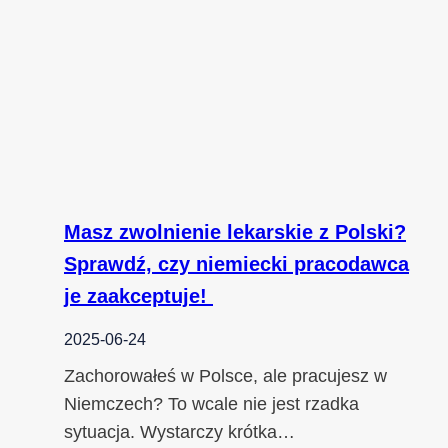
Masz zwolnienie lekarskie z Polski?
Sprawdź, czy niemiecki pracodawca
je zaakceptuje!
2025-06-24
Zachorowałeś w Polsce, ale pracujesz w
Niemczech? To wcale nie jest rzadka
sytuacja. Wystarczy krótka…