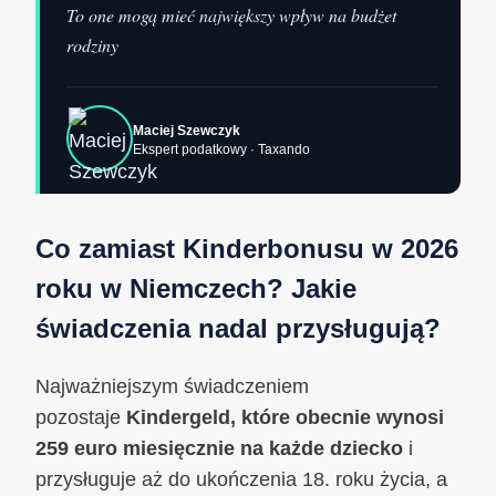
To one mogą mieć największy wpływ na budżet
rodziny
Maciej Szewczyk
Ekspert podatkowy · Taxando
Co zamiast Kinderbonusu w 2026
roku w Niemczech? Jakie
świadczenia nadal przysługują?
Najważniejszym świadczeniem
pozostaje
Kindergeld, które obecnie wynosi
259 euro miesięcznie na każde dziecko
i
przysługuje aż do ukończenia 18. roku życia, a