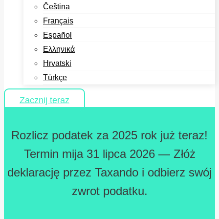
Čeština
Français
Español
Ελληνικά
Hrvatski
Türkçe
Zacznij teraz
Rozlicz podatek za 2025 rok już teraz!
Termin mija 31 lipca 2026 — Złóż
deklarację przez Taxando i odbierz swój
zwrot podatku.