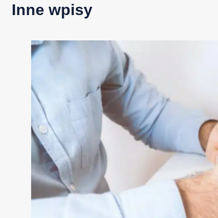
Inne wpisy