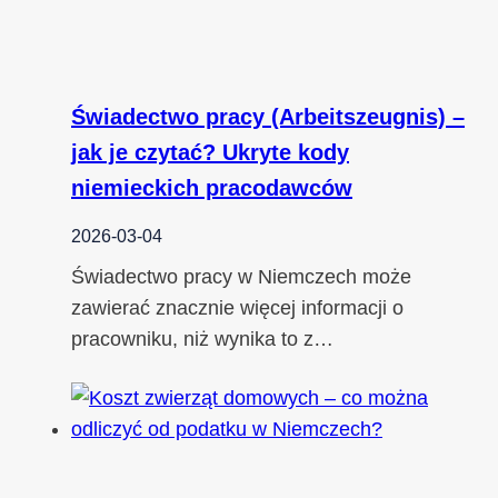
Świadectwo pracy (Arbeitszeugnis) –
jak je czytać? Ukryte kody
niemieckich pracodawców
2026-03-04
Świadectwo pracy w Niemczech może
zawierać znacznie więcej informacji o
pracowniku, niż wynika to z…