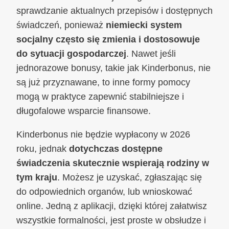
sprawdzanie aktualnych przepisów i dostępnych
świadczeń, ponieważ
niemiecki system
socjalny często się zmienia i dostosowuje
do sytuacji gospodarczej
. Nawet jeśli
jednorazowe bonusy, takie jak Kinderbonus, nie
są już przyznawane, to inne formy pomocy
mogą w praktyce zapewnić stabilniejsze i
długofalowe wsparcie finansowe.
Kinderbonus nie będzie wypłacony w 2026
roku, jednak
dotychczas dostępne
świadczenia skutecznie wspierają rodziny w
tym kraju
. Możesz je uzyskać, zgłaszając się
do odpowiednich organów, lub wnioskować
online. Jedną z aplikacji, dzięki której załatwisz
wszystkie formalności, jest proste w obsłudze i