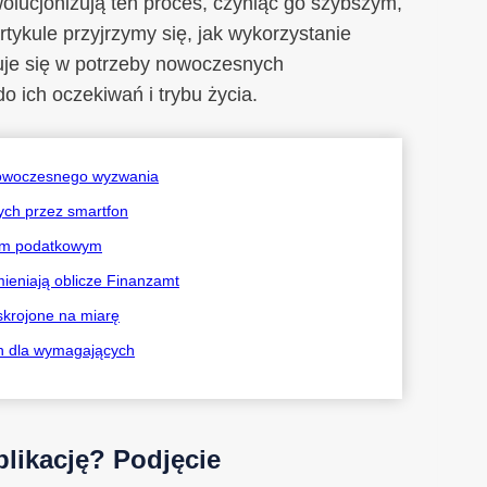
wolucjonizują ten proces, czyniąc go szybszym,
tykule przyjrzymy się, jak wykorzystanie
suje się w potrzeby nowoczesnych
o ich oczekiwań i trybu życia.
 nowoczesnego wyzwania
ych przez smartfon
sem podatkowym
mieniają oblicze Finanzamt
skrojone na miarę
ch dla wymagających
plikację? Podjęcie