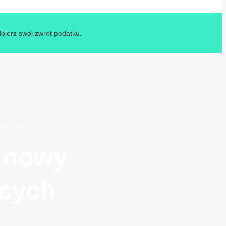
dbierz swój zwrot podatku.
tkowników
– nowy
ących