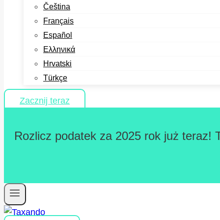
Čeština
Français
Español
Ελληνικά
Hrvatski
Türkçe
Zacznij teraz
Rozlicz podatek za 2025 rok już teraz! 