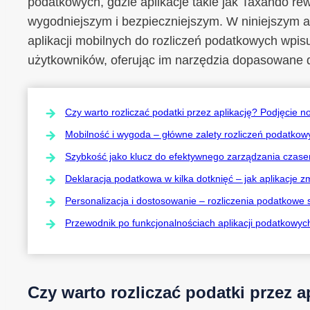
podatkowych, gdzie aplikacje takie jak Taxando re
wygodniejszym i bezpieczniejszym. W niniejszym ar
aplikacji mobilnych do rozliczeń podatkowych wpi
użytkowników, oferując im narzędzia dopasowane d
Czy warto rozliczać podatki przez aplikację? Podjęcie
Mobilność i wygoda – główne zalety rozliczeń podatkow
Szybkość jako klucz do efektywnego zarządzania cza
Deklaracja podatkowa w kilka dotknięć – jak aplikacje z
Personalizacja i dostosowanie – rozliczenia podatkowe 
Przewodnik po funkcjonalnościach aplikacji podatkowy
Czy warto rozliczać podatki przez a