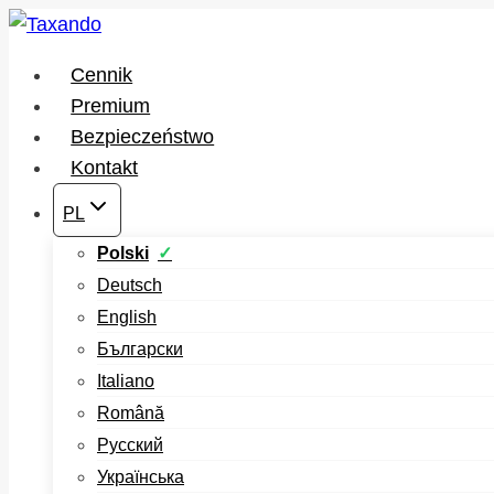
Przejdź
do
Cennik
treści
Premium
Bezpieczeństwo
Kontakt
PL
Polski
Deutsch
English
Български
Italiano
Română
Русский
Українська