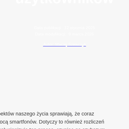
Data publikacji:
12 stycznia 2025
Data modyfikacji:
9 marca 2026
Autor: Maciej Szewczyk
spektów naszego życia sprawiają, że coraz
cą smartfonów. Dotyczy to również rozliczeń