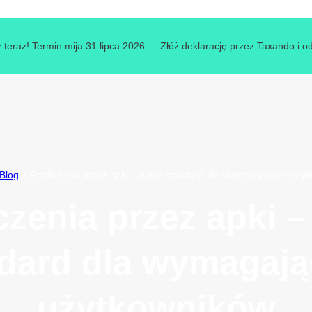
 teraz! Termin mija 31 lipca 2026 — Złóż deklarację przez Taxando i o
Blog
»
Rozliczenia przez apki – nowy standard dla wymagających uży
czenia przez apki 
dard dla wymagaj
użytkowników