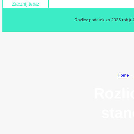
Zacznij teraz
Rozlicz podatek za 2025 rok już
Home
»
Rozli
stan