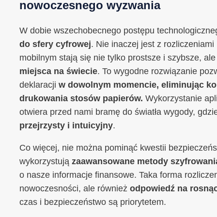
nowoczesnego wyzwania
W dobie wszechobecnego postępu technologiczne
do sfery cyfrowej
. Nie inaczej jest z rozliczeniam
mobilnym stają się nie tylko prostsze i szybsze, a
miejsca na świecie
. To wygodne rozwiązanie poz
deklaracji
w dowolnym momencie, eliminując kon
drukowania stosów papierów.
Wykorzystanie apli
otwiera przed nami bramę do światła wygody, gdzi
przejrzysty i intuicyjny
.
Co więcej, nie można pominąć kwestii bezpieczeńs
wykorzystują
zaawansowane metody szyfrowani
o nasze informacje finansowe. Taka forma rozliczeni
nowoczesności, ale również
odpowiedź na rosną
czas i bezpieczeństwo są priorytetem.