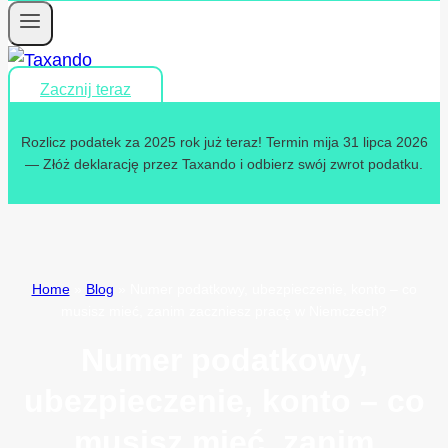
Zacznij teraz
Rozlicz podatek za 2025 rok już teraz! Termin mija 31 lipca 2026
— Złóż deklarację przez Taxando i odbierz swój zwrot podatku.
Home
»
Blog
»
Numer podatkowy, ubezpieczenie, konto – co
musisz mieć, zanim zaczniesz pracę w Niemczech?
Numer podatkowy,
ubezpieczenie, konto – co
musisz mieć, zanim