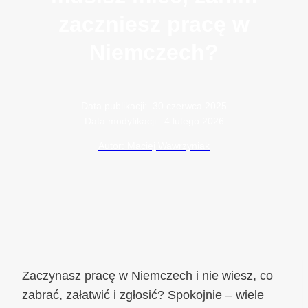
zaczniesz pracę w
Niemczech?
Data publikacji:
30 czerwca 2025
Data modyfikacji:
4 lutego 2026
Autor: Maciej Wawrzyniak
Zaczynasz pracę w Niemczech i nie wiesz, co
zabrać, załatwić i zgłosić? Spokojnie – wiele