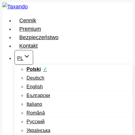
Przejdź
do
Cennik
treści
Premium
Bezpieczeństwo
Kontakt
PL
Polski
Deutsch
English
Български
Italiano
Română
Русский
Українська