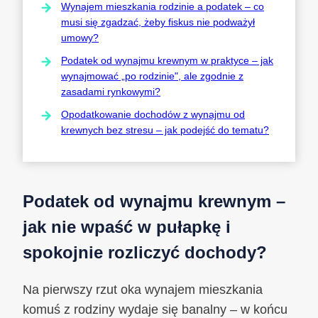
Wynajem mieszkania rodzinie a podatek – co
musi się zgadzać, żeby fiskus nie podważył
umowy?
Podatek od wynajmu krewnym w praktyce – jak
wynajmować „po rodzinie", ale zgodnie z
zasadami rynkowymi?
Opodatkowanie dochodów z wynajmu od
krewnych bez stresu – jak podejść do tematu?
Podatek od wynajmu krewnym –
jak nie wpaść w pułapkę i
spokojnie rozliczyć dochody?
Na pierwszy rzut oka wynajem mieszkania
komuś z rodziny wydaje się banalny – w końcu