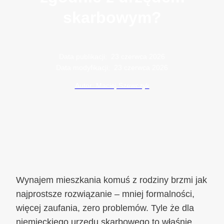
skarbowym?
Data publikacji:
23 czerwca 2026
Data modyfikacji:
23 czerwca 2026
Autor: Maciej Szewczyk
Wynajem mieszkania komuś z rodziny brzmi jak
najprostsze rozwiązanie – mniej formalności,
więcej zaufania, zero problemów. Tyle że dla
niemieckiego urzędu skarbowego to właśnie