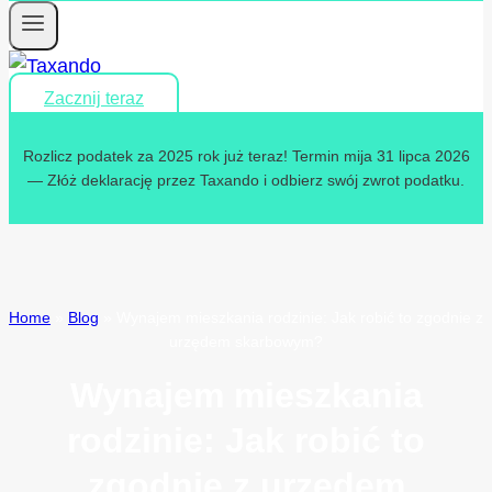
Zacznij teraz
Rozlicz podatek za 2025 rok już teraz! Termin mija 31 lipca 2026
— Złóż deklarację przez Taxando i odbierz swój zwrot podatku.
Home
»
Blog
»
Wynajem mieszkania rodzinie: Jak robić to zgodnie z
urzędem skarbowym?
Wynajem mieszkania
rodzinie: Jak robić to
zgodnie z urzędem