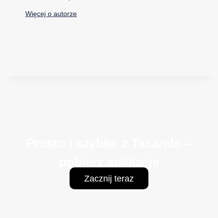
Więcej o autorze
Prosto i szybko z Taxando –
pobierz aplikację
Zacznij teraz