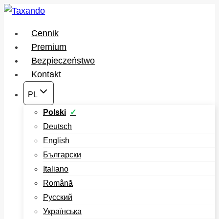
Przejdź
do
Cennik
treści
Premium
Bezpieczeństwo
Kontakt
PL
Polski
Deutsch
English
Български
Italiano
Română
Русский
Українська