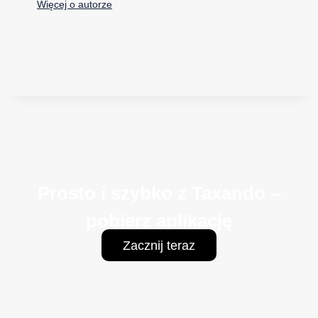
Więcej o autorze
Prosto i szybko z Taxando –
pobierz aplikację
Zacznij teraz