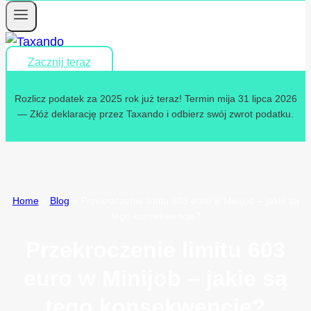
Zacznij teraz
Rozlicz podatek za 2025 rok już teraz! Termin mija 31 lipca 2026
— Złóż deklarację przez Taxando i odbierz swój zwrot podatku.
Home
»
Blog
»
Przekroczenie limitu 603 euro w Minijob – jakie są
tego konsekwencje?
Przekroczenie limitu 603
euro w Minijob – jakie są
tego konsekwencje?