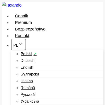
Przejdź
do
Cennik
treści
Premium
Bezpieczeństwo
Kontakt
PL
Polski
Deutsch
English
Български
Italiano
Română
Русский
Українська