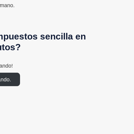
emano.
mpuestos sencilla en
utos?
xando!
ando.