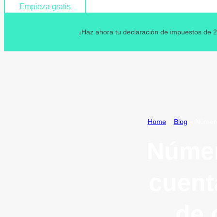
Empieza gratis
¡Haz ahora tu declaración de impuestos de 2
Home
»
Blog
»
Número
Númer
cuent
de 