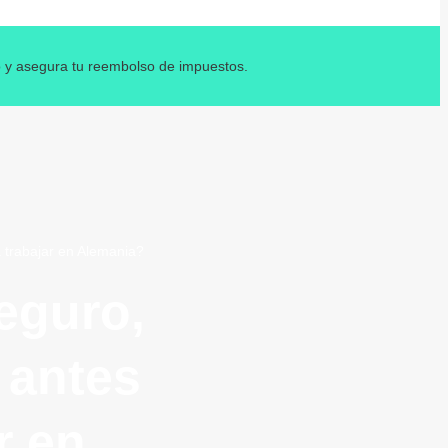
o y asegura tu reembolso de impuestos.
 trabajar en Alemania?
eguro,
 antes
r en