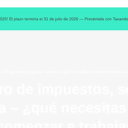
025! El plazo termina el 31 de julio de 2026 — Preséntala con Taxand
 de impuestos, seguro, cuenta – ¿qué necesitas antes de comenzar a
o de impuestos, s
a – ¿qué necesitas
comenzar a trabaja