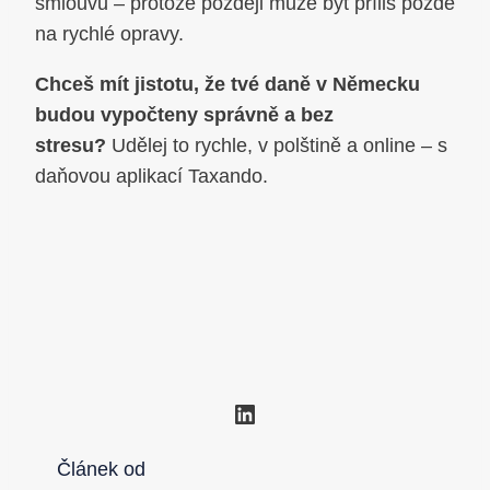
smlouvu – protože později může být příliš pozdě
na rychlé opravy.
Chceš mít jistotu, že tvé daně v Německu
budou vypočteny správně a bez
stresu?
Udělej to rychle, v polštině a online – s
daňovou aplikací Taxando.
LinkedIn
Článek od