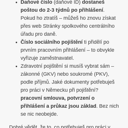
Daňové číslo
(daňové ID)
dostaneš
poštou do 2-3 týdnů po přihlášení
.
Pokud ho ztratíš – můžeš ho znovu získat
přes web Stránky spolkového centrálního
úřadu pro daně.
Číslo sociálního pojištění
ti přidělí po
prvním pracovním přihlášení – to obvykle
vyřizuje zaměstnavatel.
Zdravotní pojištění si musíš vybrat sám –
zákonné (GKV) nebo soukromé (PKV),
podle příjmů. Jaké dokumenty potřebuješ
pro práci v Německu při pojištění?
pracovní smlouva, potvrzení o
přihlášení a průkaz jsou základ
. Bez nich
se nic neobejde.
Dobré vědět, že to, co potřebuješ pro práci v