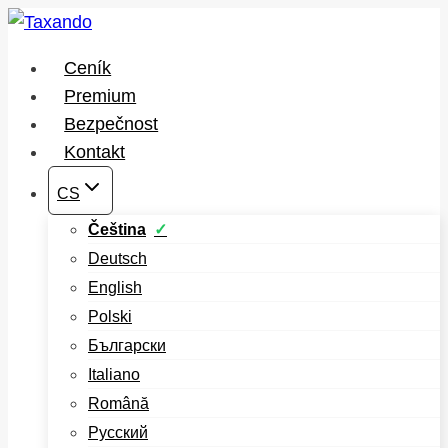
Přeskočit
na
Ceník
obsah
Premium
Bezpečnost
Kontakt
CS
Čeština
Deutsch
English
Polski
Български
Italiano
Română
Русский