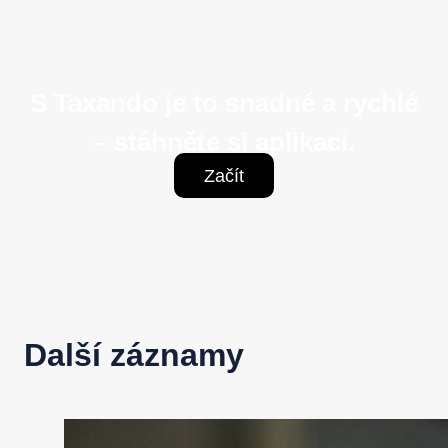
S Taxando je to snadné a rychlé
– stáhněte si aplikaci.
Začít
Další záznamy