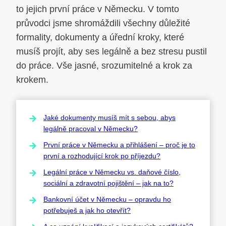
to jejich první práce v Německu. V tomto
průvodci jsme shromáždili všechny důležité
formality, dokumenty a úřední kroky, které
musíš projít, aby ses legálně a bez stresu pustil
do práce. Vše jasné, srozumitelné a krok za
krokem.
Jaké dokumenty musíš mít s sebou, abys
legálně pracoval v Německu?
První práce v Německu a přihlášení – proč je to
první a rozhodující krok po příjezdu?
Legální práce v Německu vs. daňové číslo,
sociální a zdravotní pojištění – jak na to?
Bankovní účet v Německu – opravdu ho
potřebuješ a jak ho otevřít?