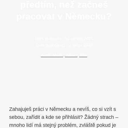
předtím, než začneš
pracovat v Německu?
Data publikacji:
30 června 2025
Data modyfikacji:
2 ledna 2026
Autor: Maciej Wawrzyniak
Zahajuješ práci v Německu a nevíš, co si vzít s
sebou, zařídit a kde se přihlásit? Žádný strach –
mnoho lidí má stejný problém, zvláště pokud je