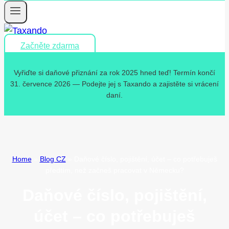
Začněte zdarma
Vyřiďte si daňové přiznání za rok 2025 hned teď! Termín končí
31. července 2026 — Podejte jej s Taxando a zajistěte si vrácení
daní.
Home
»
Blog CZ
»
Daňové číslo, pojištění, účet – co potřebuješ
předtím, než začneš pracovat v Německu?
Daňové číslo, pojištění,
účet – co potřebuješ