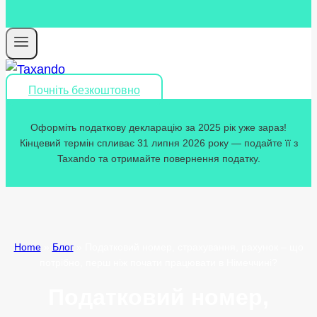
Почніть безкоштовно
Оформіть податкову декларацію за 2025 рік уже зараз!
Кінцевий термін спливає 31 липня 2026 року — подайте її з
Taxando та отримайте повернення податку.
Home
»
Блог
»
Податковий номер, страхування, рахунок – що
потрібно, перш ніж почати працювати в Німеччині?
Податковий номер,