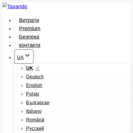
Перейти
до
Витрати
вмісту
Premium
Безпека
контакти
UA
UK
Deutsch
English
Polski
Български
Italiano
Română
Русский