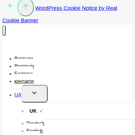
WordPress Cookie Notice by Real
Cookie Banner
Витрати
Premium
Безпека
контакти
Перемкнути
UA
меню
нащадка
UK
Deutsch
English