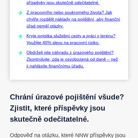
příspěvky jsou skutečně odečitatelné.
Z pracovního nebo soukromého života? Jak
chytře rozdělit náklady na pojištění, aby finanční
úřad neměl otázky.
Kryje pojistka služební cesty a práci v terénu?
Využijte 40% slevu na pracovní riziko.
Obdrželi jste náhradu z úrazového pojištění?
Zkontrolujte, zda je osvobozená od daně – než
ji nahlásíte finančnímu úřadu.
Chrání úrazové pojištění všude?
Zjistit, které příspěvky jsou
skutečně odečitatelné.
Odpověď na otázku, které NNW příspěvky jsou