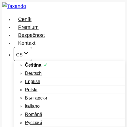
Přeskočit
na
Ceník
obsah
Premium
Bezpečnost
Kontakt
CS
Čeština
Deutsch
English
Polski
Български
Italiano
Română
Русский