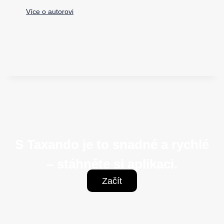
Více o autorovi
S Taxando je to snadné a rychlé
– stáhněte si aplikaci.
Začít