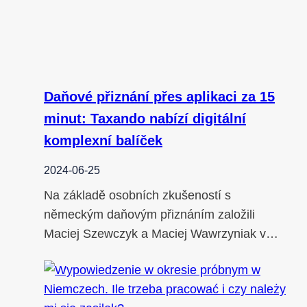
Daňové přiznání přes aplikaci za 15
minut: Taxando nabízí digitální
komplexní balíček
2024-06-25
Na základě osobních zkušeností s
německým daňovým přiznáním založili
Maciej Szewczyk a Maciej Wawrzyniak v…