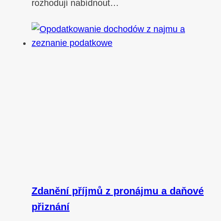
rozhodují nabídnout…
Zdanění příjmů z pronájmu a daňové
přiznání