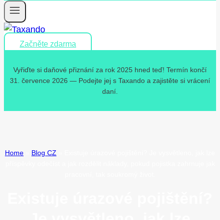
Začněte zdarma
Vyřiďte si daňové přiznání za rok 2025 hned teď! Termín končí
31. července 2026 — Podejte jej s Taxando a zajistěte si vrácení
daní.
Home
»
Blog CZ
»
Existuje úrazové pojištění? Je vysvětleno, jak lze
příspěvky odečíst a jak rozdělit náklady, pokud pojistka zahrnuje jak
pracovní, tak soukromý život.
Existuje úrazové pojištění?
Je vysvětleno, jak lze