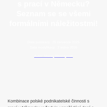
s prací v Německu?
Seznam se se všemi
formálními náležitostmi!
Data publikacji:
25 července 2025
Data modyfikacji:
2 ledna 2026
Autor: Maciej Wawrzyniak
Kombinace polské podnikatelské činnosti s