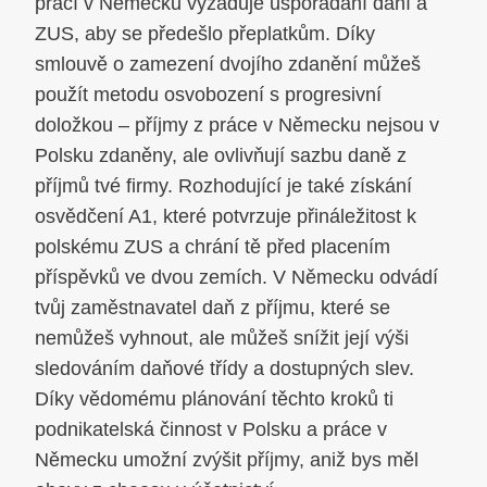
prací v Německu vyžaduje uspořádání daní a
ZUS, aby se předešlo přeplatkům. Díky
smlouvě o zamezení dvojího zdanění můžeš
použít metodu osvobození s progresivní
doložkou – příjmy z práce v Německu nejsou v
Polsku zdaněny, ale ovlivňují sazbu daně z
příjmů tvé firmy. Rozhodující je také získání
osvědčení A1, které potvrzuje přináležitost k
polskému ZUS a chrání tě před placením
příspěvků ve dvou zemích. V Německu odvádí
tvůj zaměstnavatel daň z příjmu, které se
nemůžeš vyhnout, ale můžeš snížit její výši
sledováním daňové třídy a dostupných slev.
Díky vědomému plánování těchto kroků ti
podnikatelská činnost v Polsku a práce v
Německu umožní zvýšit příjmy, aniž bys měl