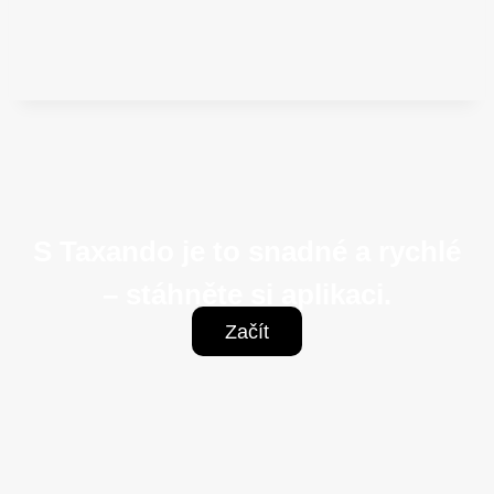
S Taxando je to snadné a rychlé
– stáhněte si aplikaci.
Začít