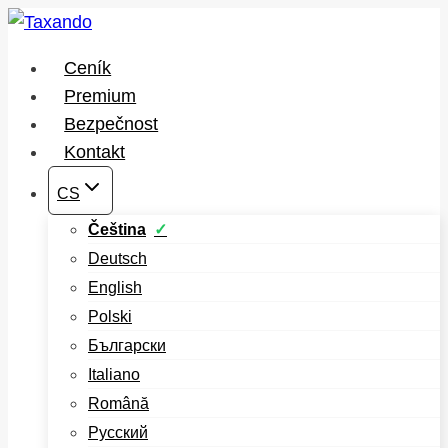
Přeskočit
na
Ceník
obsah
Premium
Bezpečnost
Kontakt
CS
Čeština
Deutsch
English
Polski
Български
Italiano
Română
Русский