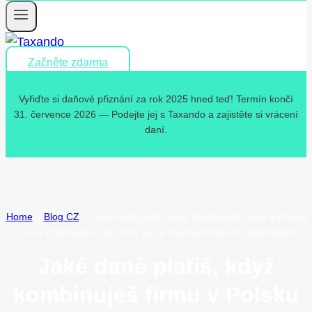
Začněte zdarma
Vyřiďte si daňové přiznání za rok 2025 hned teď! Termín končí
31. července 2026 — Podejte jej s Taxando a zajistěte si vrácení
daní.
Home
»
Blog CZ
»
Jaké daně platíš, když kombinuješ firmu v Polsku
s prací v Německu? Seznam se se všemi formálními náležitostmi!
Jaké daně platíš, když
kombinuješ firmu v Polsku