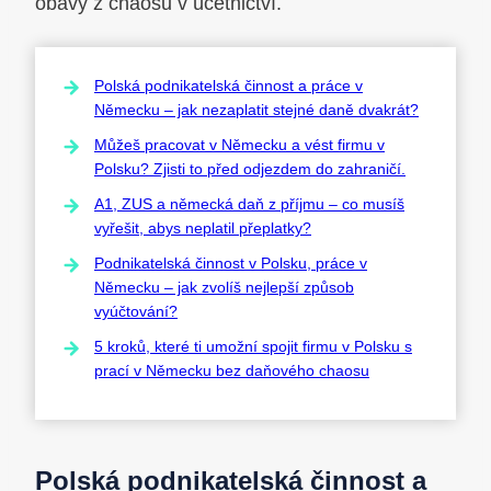
obavy z chaosu v účetnictví.
Polská podnikatelská činnost a práce v
Německu – jak nezaplatit stejné daně dvakrát?
Můžeš pracovat v Německu a vést firmu v
Polsku? Zjisti to před odjezdem do zahraničí.
A1, ZUS a německá daň z příjmu – co musíš
vyřešit, abys neplatil přeplatky?
Podnikatelská činnost v Polsku, práce v
Německu – jak zvolíš nejlepší způsob
vyúčtování?
5 kroků, které ti umožní spojit firmu v Polsku s
prací v Německu bez daňového chaosu
Polská podnikatelská činnost a