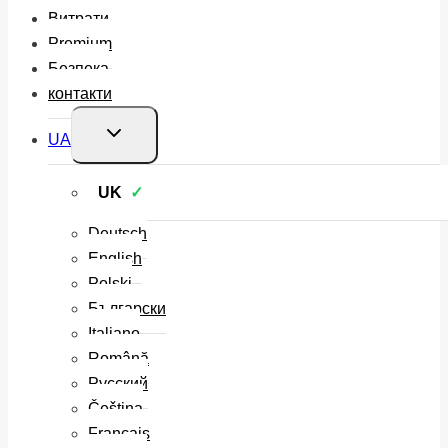
Витрати
Premium
Безпека
контакти
Перемкнути
UA
меню
нащадка
UK
Deutsch
English
Polski
Български
Italiano
Română
Русский
Čeština
Français