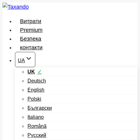
Перейти
до
Витрати
вмісту
Premium
Безпека
контакти
UA
UK
Deutsch
English
Polski
Български
Italiano
Română
Русский