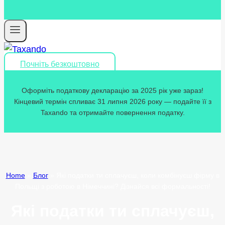
Почніть безкоштовно
Оформіть податкову декларацію за 2025 рік уже зараз!
Кінцевий термін спливає 31 липня 2026 року — подайте її з
Taxando та отримайте повернення податку.
Home
»
Блог
»
Які податки ти сплачуєш, коли комбінуєш фірму в
Польщі з роботою в Німеччині? Дізнайся всі формальності!
Які податки ти сплачуєш,