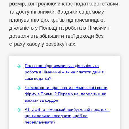
розмір, контролюючи клас податкової ставки
та доступні знижки. Завдяки свідомому
плануванню цих кроків підприємницька
діяльність у Польщі та робота в Німеччині
дозволяють збільшити твої доходи без
страху хаосу у розрахунках.
Польська підприємницька діяльність та
робота в Німеччині – як не платити двічі ті
самі податки?
Чи можеш ти працювати в Німеччині і вести
фірму в Польщі? Перевір це, перед тим як
виїхати за кордон
A1, ZUS та німецький прибутковий податок –
що ти повинен владнати, щоб не
переплачувати?