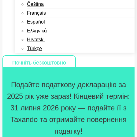
Čeština
Français
Español
Ελληνικά
Hrvatski
Türkçe
Почніть безкоштовно
Подайте податкову декларацію за
2025 рік уже зараз! Кінцевий термін:
31 липня 2026 року — подайте її з
Taxando та отримайте повернення
податку!