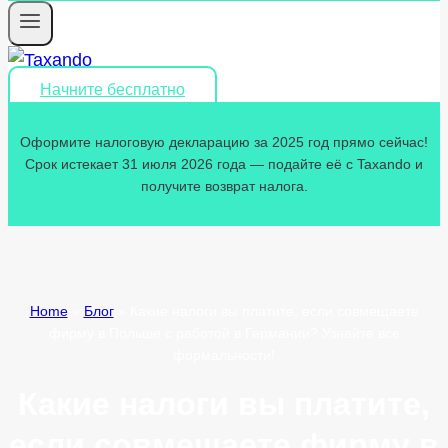
Начните бесплатно
Оформите налоговую декларацию за 2025 год прямо сейчас!
Срок истекает 31 июля 2026 года — подайте её с Taxando и
получите возврат налога.
Home
»
Блог
»
Какие налоги вы платите, если совмещаете
фирму в Польше с работой в Германии? Узнайте все
формальности!
Какие налоги вы платите,
если совмещаете фирму в