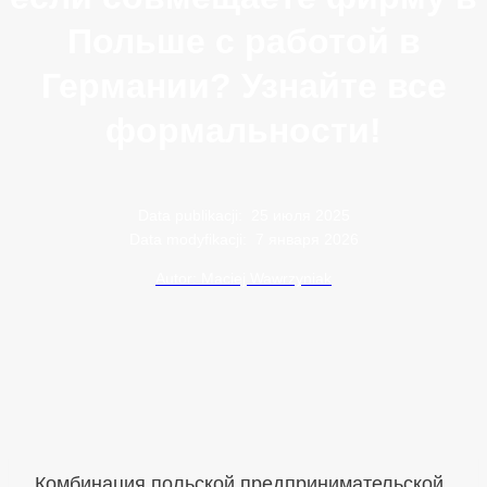
Польше с работой в
Германии? Узнайте все
формальности!
Data publikacji:
25 июля 2025
Data modyfikacji:
7 января 2026
Autor: Maciej Wawrzyniak
Комбинация польской предпринимательской