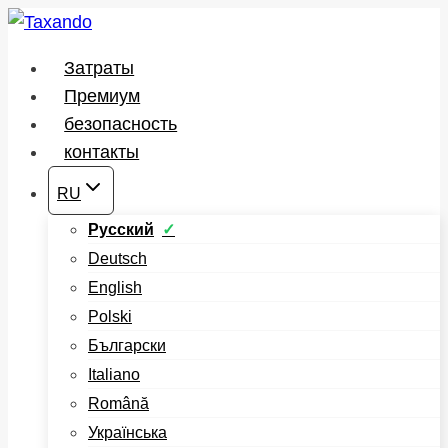
Перейти
к
Затраты
содержимому
Премиум
безопасность
контакты
RU
Русский
Deutsch
English
Polski
Български
Italiano
Română
Українська