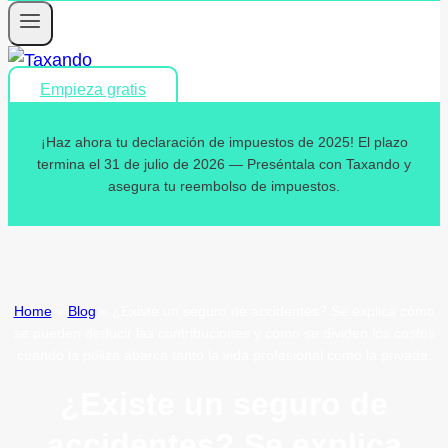
Empieza gratis
¡Haz ahora tu declaración de impuestos de 2025! El plazo
termina el 31 de julio de 2026 — Preséntala con Taxando y
asegura tu reembolso de impuestos.
Home
»
Blog
»
¿Existe un seguro de accidentes? Se explica cómo
se pueden deducir las contribuciones y cómo se dividen los costos
cuando la póliza abarca tanto la vida profesional como la privada.
¿Existe un seguro de
accidentes? Se explica