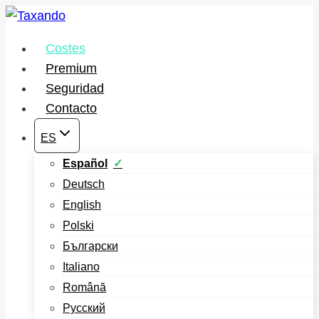
Saltar
al
Costes
contenido
Premium
Seguridad
Contacto
ES
Español
Deutsch
English
Polski
Български
Italiano
Română
Русский