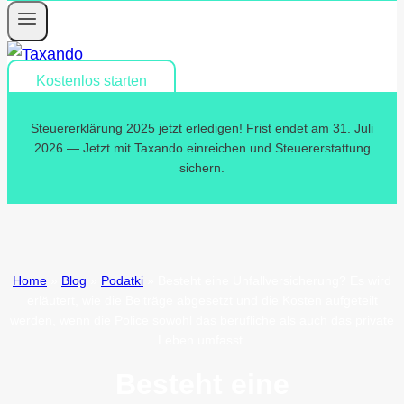
Kostenlos starten
Steuererklärung 2025 jetzt erledigen! Frist endet am 31. Juli
2026 — Jetzt mit Taxando einreichen und Steuererstattung
sichern.
Home
»
Blog
»
Podatki
»
Besteht eine Unfallversicherung? Es wird
erläutert, wie die Beiträge abgesetzt und die Kosten aufgeteilt
werden, wenn die Police sowohl das berufliche als auch das private
Leben umfasst.
Besteht eine