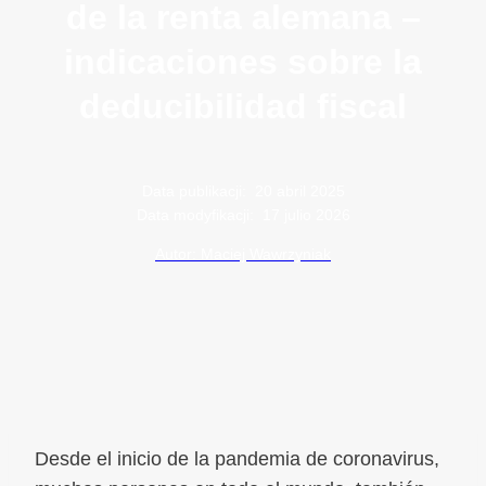
de la renta alemana –
indicaciones sobre la
deducibilidad fiscal
Data publikacji:
20 abril 2025
Data modyfikacji:
17 julio 2026
Autor: Maciej Wawrzyniak
Desde el inicio de la pandemia de coronavirus,