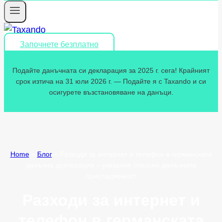
Започнете безплатно
Подайте данъчната си декларация за 2025 г. сега! Крайният
срок изтича на 31 юли 2026 г. — Подайте я с Taxando и си
осигурете възстановяване на данъци.
Home
»
Блог
»
Разходи за интернет и телефон в германската
данъчна декларация – указания относно данъчната
приспадяемост
Разходи за интернет и
телефон в германската