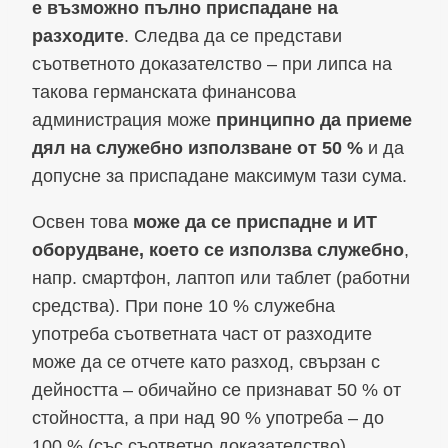
е възможно пълно приспадане на
разходите
. Следва да се представи
съответното доказателство – при липса на
такова германската финансова
администрация може
принципно да приеме
дял на служебно използване от 50 %
и да
допусне за приспадане максимум тази сума.
Освен това
може да се приспадне и ИТ
оборудване, което се използва служебно
,
напр. смартфон, лаптоп или таблет (работни
средства). При поне 10 % служебна
употреба съответната част от разходите
може да се отчете като разход, свързан с
дейността – обичайно се признават 50 % от
стойността, а при над 90 % употреба – до
100 % (със съответно доказателство).