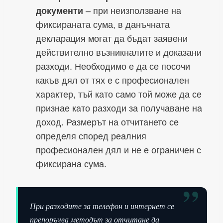
документи
– при неизползване на
фиксираната сума, в данъчната
декларация могат да бъдат заявени
действително възникналите и доказани
разходи. Необходимо е да се посочи
какъв дял от тях е с професионален
характер, тъй като само той може да се
признае като разходи за получаване на
доход. Размерът на отчитането се
определя според реалния
професионален дял и не е ограничен с
фиксирана сума.
”
При разходите за телефон и интернет се
препоръчва методът за отчитане да