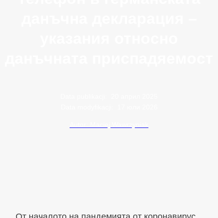
данъчна декларация –
указания относно
данъчната приспадяемост
Data publikacji:
20 април 2025
Data modyfikacji:
17 юли 2026
Autor: Maciej Wawrzyniak
От началото на пандемията от коронавирус