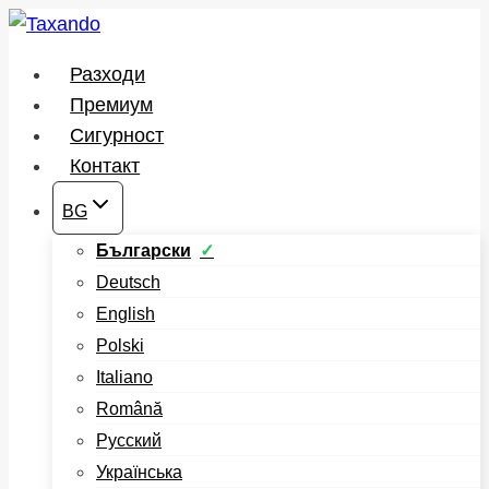
Към
съдържанието
Разходи
Премиум
Сигурност
Контакт
BG
Български
Deutsch
English
Polski
Italiano
Română
Русский
Українська