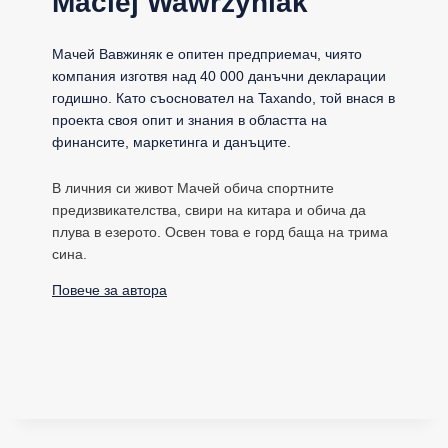
Maciej Wawrzyniak
Мачей Вавжиняк е опитен предприемач, чиято
компания изготвя над 40 000 данъчни декларации
годишно. Като съосновател на Taxando, той внася в
проекта своя опит и знания в областта на
финансите, маркетинга и данъците.
В личния си живот Мачей обича спортните
предизвикателства, свири на китара и обича да
плува в езерото. Освен това е горд баща на трима
сина.
Повече за автора