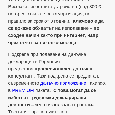
Високостойностните устройства (над 800 €
нето) се отчитат чрез амортизация, по
правило за срок от 3 години.
Ключово е да
се докаже обхватът на използване – по
сходен начин както при интернет, напр.
чрез отчет за няколко месеца
.
Подкрепа при подаване на данъчна
декларация в Германия
предоставя
професионален данъчен
консултант
. Тази подкрепа се предлага в
съвременното
данъчно приложение
Taxando,
в
PREMIUM
-пакета.
С това могат да се
избегнат трудоемки деклариращи
дейности
– често използвана програма.
Тестът ѝ е препоръчителен.