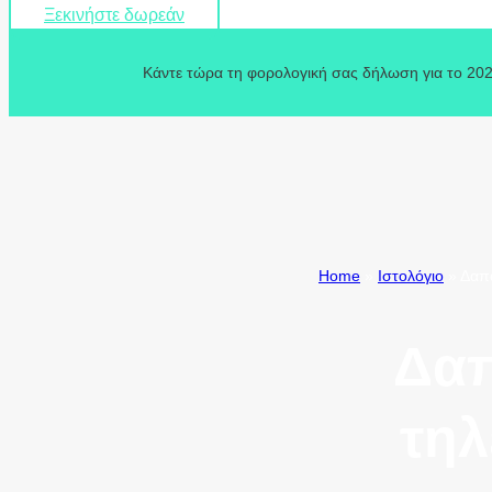
Ξεκινήστε δωρεάν
Κάντε τώρα τη φορολογική σας δήλωση για το 202
Home
»
Ιστολόγιο
»
Δαπά
Δαπ
τηλ