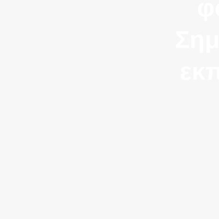
φ
Σημ
εκ