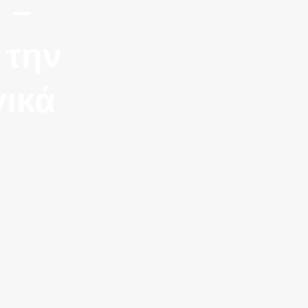
 –
 την
ικά