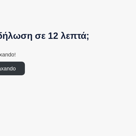
δήλωση σε 12 λεπτά;
axando!
axando