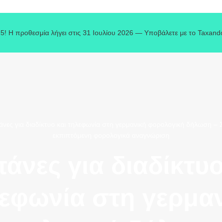
5! Η προθεσμία λήγει στις 31 Ιουλίου 2026 — Υποβάλετε με το Taxand
νες για διαδίκτυο και τηλεφωνία στη γερμανική φορολογική δήλωση – Σ
εκπιπτόμενη φορολογικά αναγνώριση
άνες για διαδίκτυο
εφωνία στη γερμα