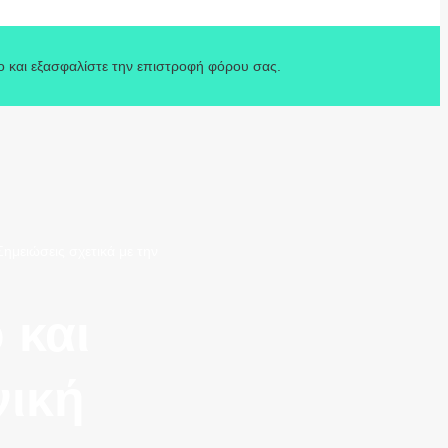
o και εξασφαλίστε την επιστροφή φόρου σας.
ημειώσεις σχετικά με την
 και
νική