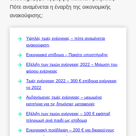
Πότε αναμένεται η έναρξη της οικονομικής
ανακούφισης;
Υψηλές τιμές ενέργειας – πότε αναμένεται
ανακούφιση;
Ενεργειακό επίδομα – Πακέτο υποστήριξης
Εξέλιξη των τιμών ενέργειας 2022 – Μείωση του
φόρου ενέργειας
Τιμές ενέργειας 2022 – 300 € επίδομα ενέργειας
το 2022
Αυξανόμενες τιμές ενέργειας – μειωμένα
εισιτήρια για τις δημόσιες μεταφορές
Εξέλιξη των τιμών ενέργειας – 100 € εφάπαξ
πληρωμή ανά παιδί ως επίδομα
Ενεργειακή πρόβλεψη – 200 € για δικαιούχους