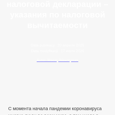
налоговой декларации –
указания по налоговой
вычитаемости
Data publikacji:
20 апреля 2025
Data modyfikacji:
17 июля 2026
Autor: Maciej Wawrzyniak
С момента начала пандемии коронавируса