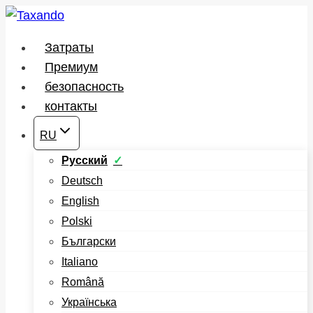
Перейти
к
Затраты
содержимому
Премиум
безопасность
контакты
RU
Русский
Deutsch
English
Polski
Български
Italiano
Română
Українська