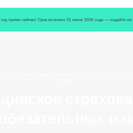
од прямо сейчас! Срок истекает 31 июля 2026 года — подайте её с
кое страхование – вычет обязательных и частных страховых взнос
базы
цинское страхова
обязательных и 