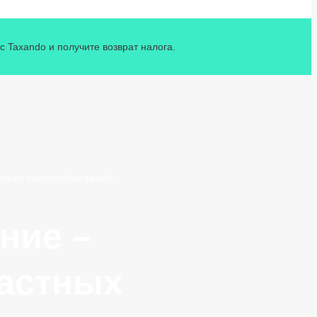
 Taxando и получите возврат налога.
ов из налогооблагаемой
ние –
частных