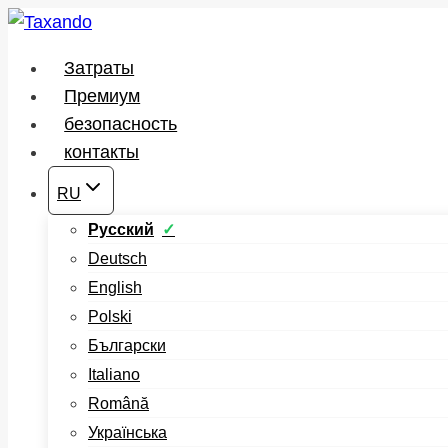
Перейти
к
Затраты
содержимому
Премиум
безопасность
контакты
RU
Русский
Deutsch
English
Polski
Български
Italiano
Română
Українська