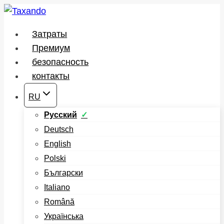
Перейти
к
Затраты
содержимому
Премиум
безопасность
контакты
RU
Русский
Deutsch
English
Polski
Български
Italiano
Română
Українська