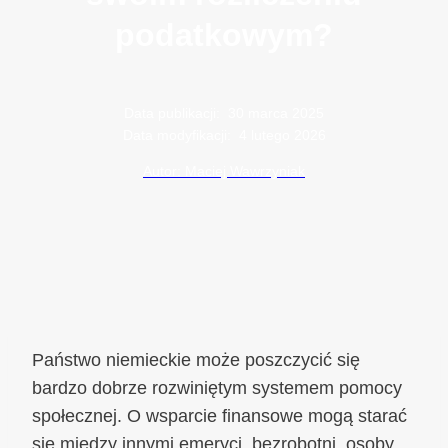
podatkowym?
Data publikacji:
30 marca 2025
Data modyfikacji:
4 lutego 2026
Autor: Maciej Wawrzyniak
Państwo niemieckie może poszczycić się
bardzo dobrze rozwiniętym systemem pomocy
społecznej. O wsparcie finansowe mogą starać
się między innymi emeryci, bezrobotni, osoby