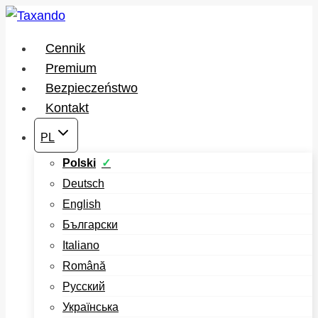
Przejdź
do
Cennik
treści
Premium
Bezpieczeństwo
Kontakt
PL
Polski
Deutsch
English
Български
Italiano
Română
Русский
Українська