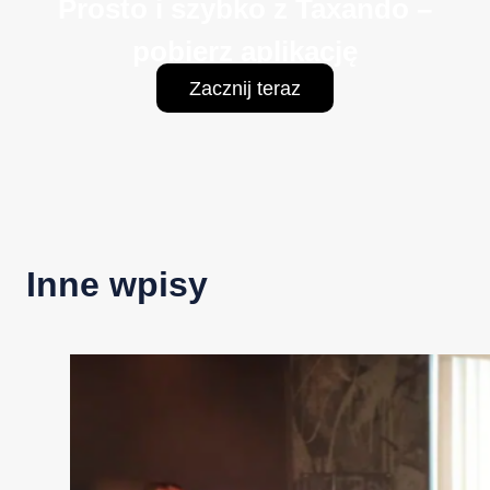
Prosto i szybko z Taxando –
pobierz aplikację
Zacznij teraz
Inne wpisy