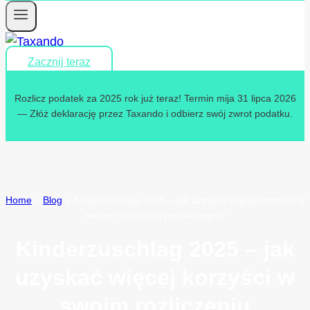
Zacznij teraz
Rozlicz podatek za 2025 rok już teraz! Termin mija 31 lipca 2026
— Złóż deklarację przez Taxando i odbierz swój zwrot podatku.
Home
»
Blog
»
Kinderzuschlag 2025 – jak uzyskać więcej korzyści w
swoim rozliczeniu podatkowym?
Kinderzuschlag 2025 – jak
uzyskać więcej korzyści w
swoim rozliczeniu