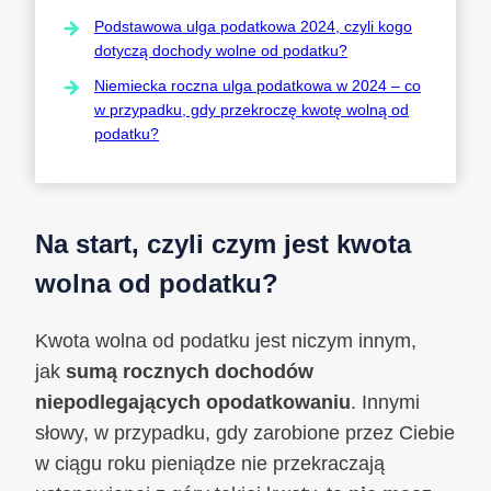
Podstawowa ulga podatkowa 2024, czyli kogo
dotyczą dochody wolne od podatku?
Niemiecka roczna ulga podatkowa w 2024 – co
w przypadku, gdy przekroczę kwotę wolną od
podatku?
Na start, czyli czym jest kwota
wolna od podatku?
Kwota wolna od podatku jest niczym innym,
jak
sumą rocznych dochodów
niepodlegających opodatkowaniu
. Innymi
słowy, w przypadku, gdy zarobione przez Ciebie
w ciągu roku pieniądze nie przekraczają