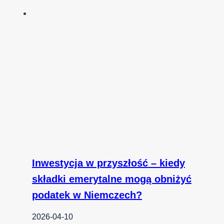
Inwestycja w przyszłość – kiedy
składki emerytalne mogą obniżyć
podatek w Niemczech?
2026-04-10