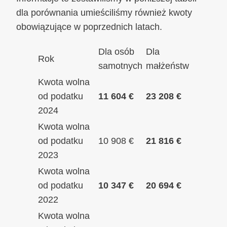
dla porównania umieściliśmy również kwoty
obowiązujące w poprzednich latach.
Dla osób
Dla
Rok
samotnych
małżeństw
Kwota wolna
od podatku
11 604 €
23 208 €
2024
Kwota wolna
od podatku
10 908 €
21 816 €
2023
Kwota wolna
od podatku
10 347 €
20 694 €
2022
Kwota wolna