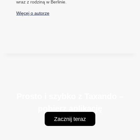
wraz z rodziną w Berlinie.
Więcej o autorze
Prosto i szybko z Taxando –
pobierz aplikację
Zacznij teraz