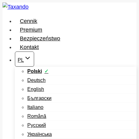
Przejdź
do
Cennik
treści
Premium
Bezpieczeństwo
Kontakt
PL
Polski
Deutsch
English
Български
Italiano
Română
Русский
Українська