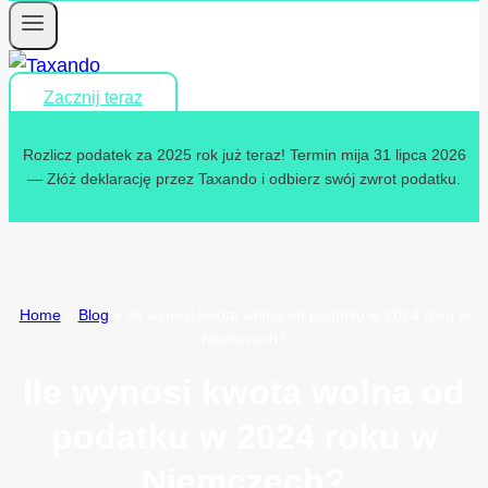
Zacznij teraz
Rozlicz podatek za 2025 rok już teraz! Termin mija 31 lipca 2026
— Złóż deklarację przez Taxando i odbierz swój zwrot podatku.
Home
»
Blog
»
Ile wynosi kwota wolna od podatku w 2024 roku w
Niemczech?
Ile wynosi kwota wolna od
podatku w 2024 roku w
Niemczech?