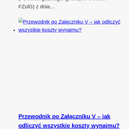
FZulG) z dnia…
Przewodnik po Załączniku V – jak
odliczyć wszystkie koszty wynajmu?