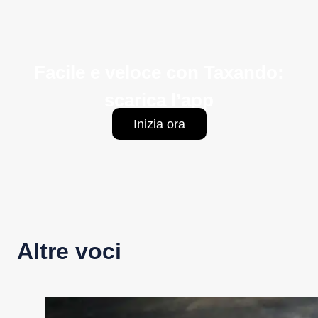
Facile e veloce con Taxando:
scarica l’app
Inizia ora
Altre voci