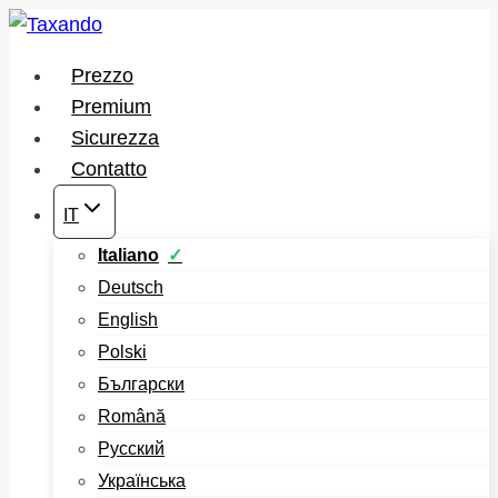
Salta
al
Prezzo
contenuto
Premium
Sicurezza
Contatto
IT
Italiano
Deutsch
English
Polski
Български
Română
Русский
Українська