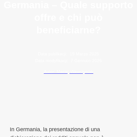
Germania – Quale supporto
offre e chi può
beneficiarne?
Data publikacji:
19 Marzo 2025
Data modyfikacji:
7 Gennaio 2026
Autor: Maciej Wawrzyniak
In Germania, la presentazione di una