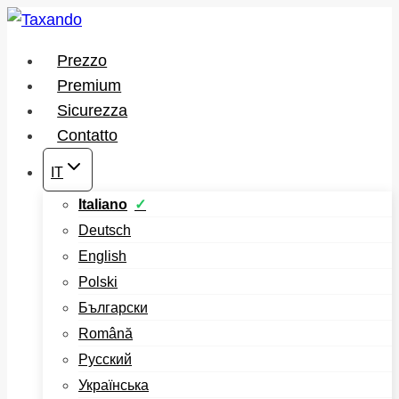
Salta
al
Prezzo
contenuto
Premium
Sicurezza
Contatto
IT
Italiano
Deutsch
English
Polski
Български
Română
Русский
Українська