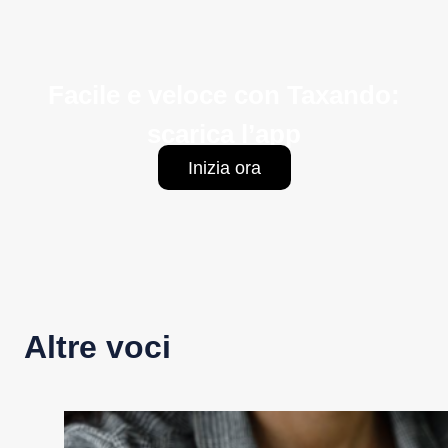
Facile e veloce con Taxando:
scarica l’app
Inizia ora
Altre voci