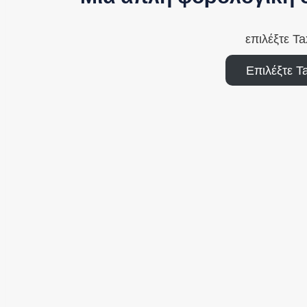
επιλέξτε T
Επιλέξτε T