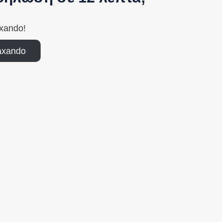
axando!
axando