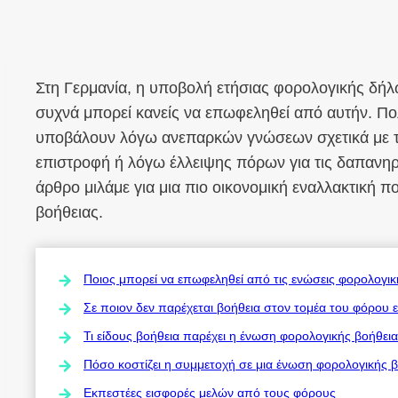
Στη Γερμανία, η υποβολή ετήσιας φορολογικής δήλ
συχνά μπορεί κανείς να επωφεληθεί από αυτήν. Π
υποβάλουν λόγω ανεπαρκών γνώσεων σχετικά με τ
επιστροφή ή λόγω έλλειψης πόρων για τις δαπανηρ
άρθρο μιλάμε για μια πιο οικονομική εναλλακτική 
βοήθειας.
Ποιος μπορεί να επωφεληθεί από τις ενώσεις φορολογικ
Σε ποιον δεν παρέχεται βοήθεια στον τομέα του φόρου 
Τι είδους βοήθεια παρέχει η ένωση φορολογικής βοήθει
Πόσο κοστίζει η συμμετοχή σε μια ένωση φορολογικής β
Εκπεστέες εισφορές μελών από τους φόρους