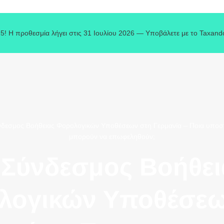
5! Η προθεσμία λήγει στις 31 Ιουλίου 2026 — Υποβάλετε με το Taxand
δεσμος Βοήθειας Φορολογικών Υποθέσεων στη Γερμανία – Ποια υποστή
μπορούν να επωφεληθούν;
 Σύνδεσμος Βοήθει
λογικών Υποθέσεω