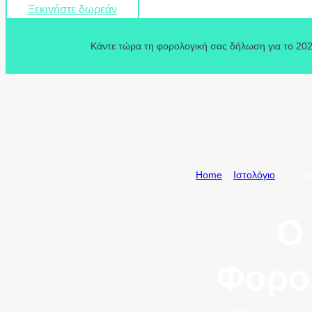
Ξεκινήστε δωρεάν
Κάντε τώρα τη φορολογική σας δήλωση για το 202
Home
»
Ιστολόγιο
»
Ο Σύν
Ο
Φορο