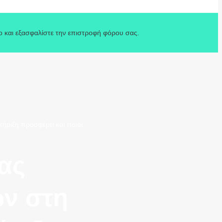
o και εξασφαλίστε την επιστροφή φόρου σας.
ριξη προσφέρει και ποιοι
ας
ν στη