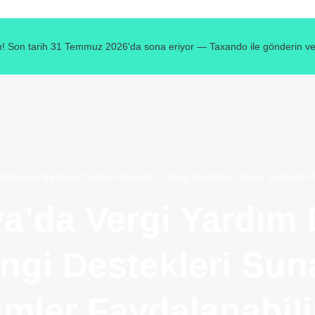
! Son tarih 31 Temmuz 2026'da sona eriyor — Taxando ile gönderin ve v
»
Almanya’da Vergi Yardım Derneği – Hangi Destekleri Sunar ve Kimler 
a’da Vergi Yardım 
ngi Destekleri Sun
imler Faydalanabili