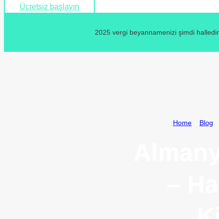
Ücretsiz başlayın
2025 vergi beyannamenizi şimdi halledin
Home
»
Blog
Almany
– Ha
K