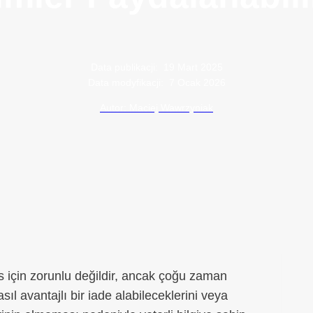
Data publikacji:
19 Mart 2025
Data modyfikacji:
7 Ocak 2026
Autor: Maciej Wawrzyniak
 için zorunlu değildir, ancak çoğu zaman
sıl avantajlı bir iade alabileceklerini veya