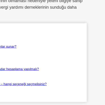
inin olmaması nedeniyle yeterli bilgiye sahip
ergi yardımı derneklerinin sunduğu daha
ımlar sunar?
adar hesaplama yapılmalı?
ı – hangi seçeneği seçmelisiniz?