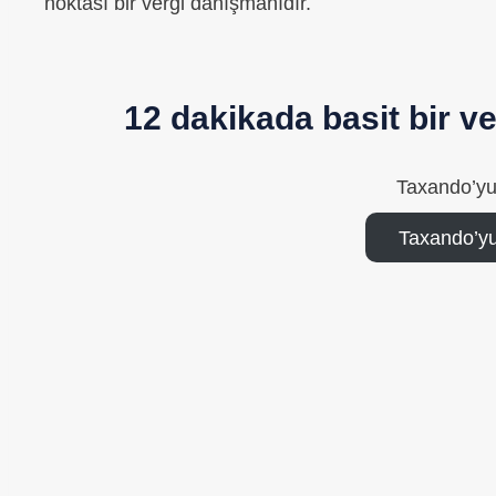
noktası bir vergi danışmanıdır.
12 dakikada basit bir 
Taxando’yu
Taxando’yu