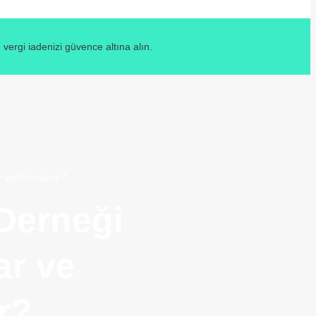
ergi iadenizi güvence altına alın.
Faydalanabilir?
Derneği
ar ve
r?