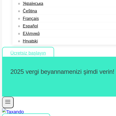
Українська
Čeština
Français
Español
Ελληνικά
Hrvatski
Ücretsiz başlayın
2025 vergi beyannamenizi şimdi verin!