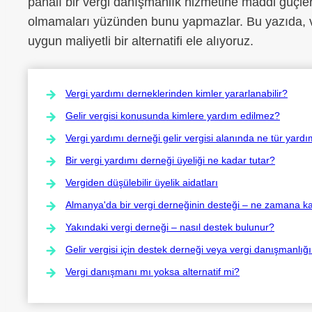
pahalı bir vergi danışmanlık hizmetine maddi güçler
olmamaları yüzünden bunu yapmazlar. Bu yazıda, v
uygun maliyetli bir alternatifi ele alıyoruz.
Vergi yardımı derneklerinden kimler yararlanabilir?
Gelir vergisi konusunda kimlere yardım edilmez?
Vergi yardımı derneği gelir vergisi alanında ne tür yard
Bir vergi yardımı derneği üyeliği ne kadar tutar?
Vergiden düşülebilir üyelik aidatları
Almanya'da bir vergi derneğinin desteği – ne zamana k
Yakındaki vergi derneği – nasıl destek bulunur?
Gelir vergisi için destek derneği veya vergi danışmanlığ
Vergi danışmanı mı yoksa alternatif mi?