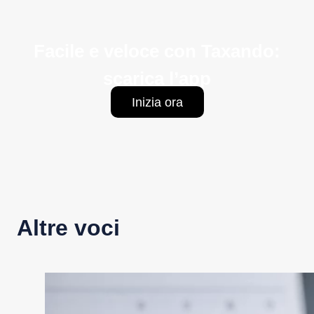
Facile e veloce con Taxando:
scarica l’app
Inizia ora
Altre voci