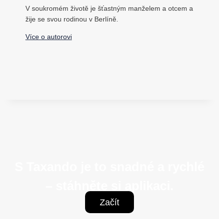
V soukromém životě je šťastným manželem a otcem a
žije se svou rodinou v Berlíně.
Více o autorovi
S Taxando je to snadné a rychlé
– stáhněte si aplikaci.
Začít