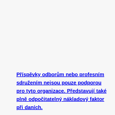
Příspěvky odborům nebo profesním
sdružením nejsou pouze podporou
pro tyto organizace. Představují také
plně odpočitatelný nákladový faktor
při daních.