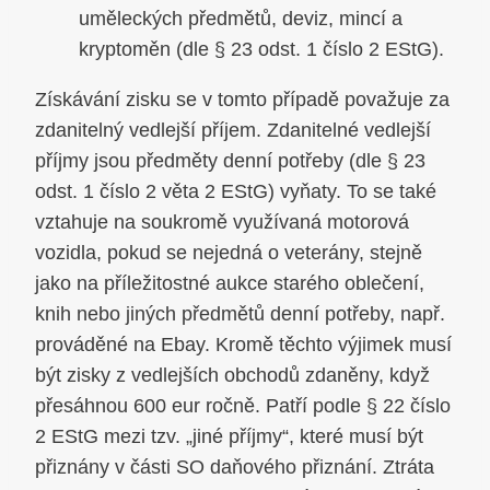
uměleckých předmětů, deviz, mincí a
kryptoměn (dle § 23 odst. 1 číslo 2 EStG).
Získávání zisku se v tomto případě považuje za
zdanitelný vedlejší příjem. Zdanitelné vedlejší
příjmy jsou předměty denní potřeby (dle § 23
odst. 1 číslo 2 věta 2 EStG) vyňaty. To se také
vztahuje na soukromě využívaná motorová
vozidla, pokud se nejedná o veterány, stejně
jako na příležitostné aukce starého oblečení,
knih nebo jiných předmětů denní potřeby, např.
prováděné na Ebay. Kromě těchto výjimek musí
být zisky z vedlejších obchodů zdaněny, když
přesáhnou 600 eur ročně. Patří podle § 22 číslo
2 EStG mezi tzv. „jiné příjmy“, které musí být
přiznány v části SO daňového přiznání. Ztráta