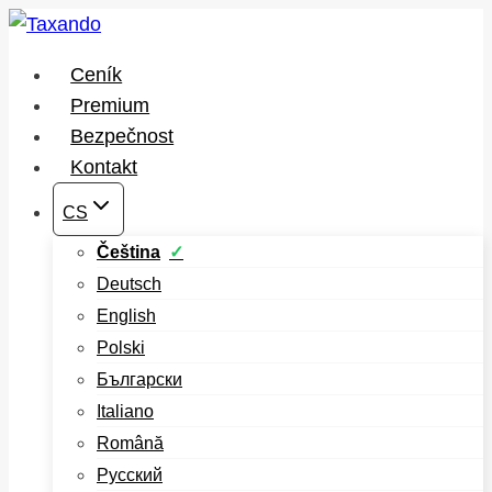
Přeskočit
na
Ceník
obsah
Premium
Bezpečnost
Kontakt
CS
Čeština
Deutsch
English
Polski
Български
Italiano
Română
Русский