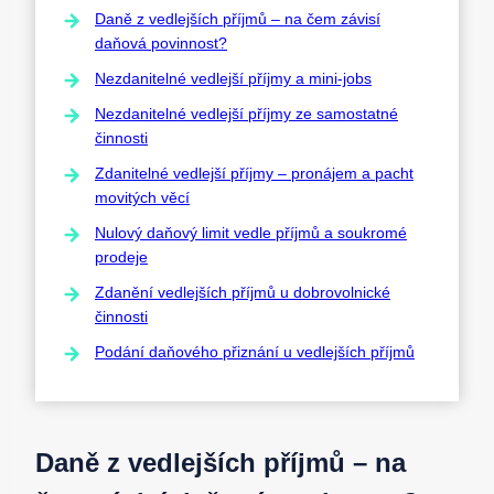
Daně z vedlejších příjmů – na čem závisí
daňová povinnost?
Nezdanitelné vedlejší příjmy a mini-jobs
Nezdanitelné vedlejší příjmy ze samostatné
činnosti
Zdanitelné vedlejší příjmy – pronájem a pacht
movitých věcí
Nulový daňový limit vedle příjmů a soukromé
prodeje
Zdanění vedlejších příjmů u dobrovolnické
činnosti
Podání daňového přiznání u vedlejších příjmů
Daně z vedlejších příjmů – na