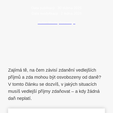
Data publikacji:
30 dubna 2025
Data modyfikacji:
2 ledna 2026
Autor: Maciej Szewczyk
Zajímá tě, na čem závisí zdanění vedlejších
příjmů a zda mohou být osvobozeny od daně?
V tomto článku se dozvíš, v jakých situacích
musíš vedlejší příjmy zdaňovat – a kdy žádná
daň neplatí.