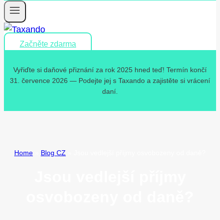
Začněte zdarma
Vyřiďte si daňové přiznání za rok 2025 hned teď! Termín končí
31. července 2026 — Podejte jej s Taxando a zajistěte si vrácení
daní.
Home
»
Blog CZ
»
Jsou vedlejší příjmy osvobozeny od daně?
Jsou vedlejší příjmy
osvobozeny od daně?