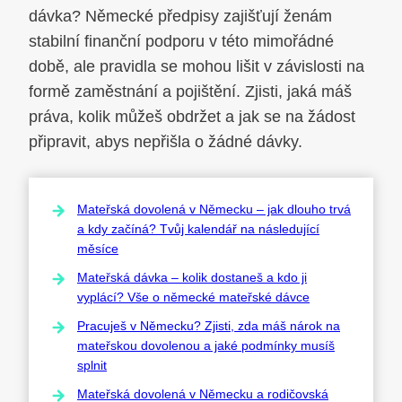
dávka? Německé předpisy zajišťují ženám
stabilní finanční podporu v této mimořádné
době, ale pravidla se mohou lišit v závislosti na
formě zaměstnání a pojištění. Zjisti, jaká máš
práva, kolik můžeš obdržet a jak se na žádost
připravit, abys nepřišla o žádné dávky.
Mateřská dovolená v Německu – jak dlouho trvá
a kdy začíná? Tvůj kalendář na následující
měsíce
Mateřská dávka – kolik dostaneš a kdo ji
vyplácí? Vše o německé mateřské dávce
Pracuješ v Německu? Zjisti, zda máš nárok na
mateřskou dovolenou a jaké podmínky musíš
splnit
Mateřská dovolená v Německu a rodičovská