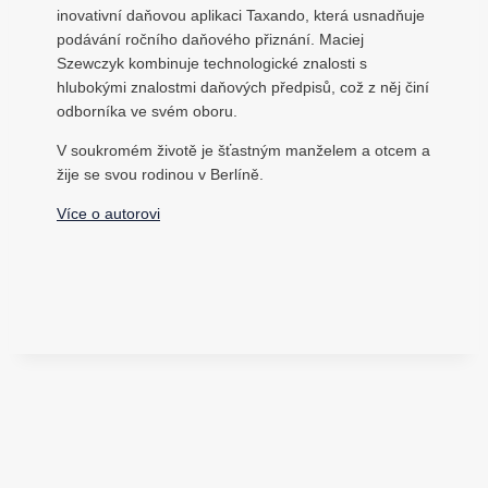
inovativní daňovou aplikaci Taxando, která usnadňuje
podávání ročního daňového přiznání. Maciej
Szewczyk kombinuje technologické znalosti s
hlubokými znalostmi daňových předpisů, což z něj činí
odborníka ve svém oboru.
V soukromém životě je šťastným manželem a otcem a
žije se svou rodinou v Berlíně.
Více o autorovi