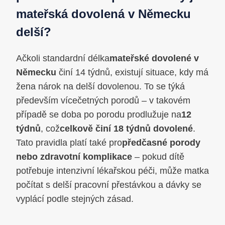
mateřská dovolená v Německu
delší?
Ačkoli standardní délka
mateřské dovolené v
Německu
činí 14 týdnů, existují situace, kdy má
žena nárok na delší dovolenou. To se týká
především vícečetných porodů – v takovém
případě se doba po porodu prodlužuje na
12
týdnů
, což
celkově činí 18 týdnů dovolené
.
Tato pravidla platí také pro
předčasné porody
nebo zdravotní komplikace
– pokud dítě
potřebuje intenzivní lékařskou péči, může matka
počítat s delší pracovní přestávkou a dávky se
vyplácí podle stejných zásad.