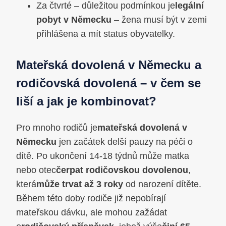
Za čtvrté – důležitou podmínkou je
legální
pobyt v Německu
– žena musí být v zemi
přihlášena a mít status obyvatelky.
Mateřská dovolená v Německu a
rodičovská dovolená – v čem se
liší a jak je kombinovat?
Pro mnoho rodičů je
mateřská dovolená v
Německu
jen začátek delší pauzy na péči o
dítě. Po ukončení 14-18 týdnů může matka
nebo otec
čerpat rodičovskou dovolenou
,
která
může trvat až 3 roky
od narození dítěte.
Během této doby rodiče již nepobírají
mateřskou dávku, ale mohou zažádat