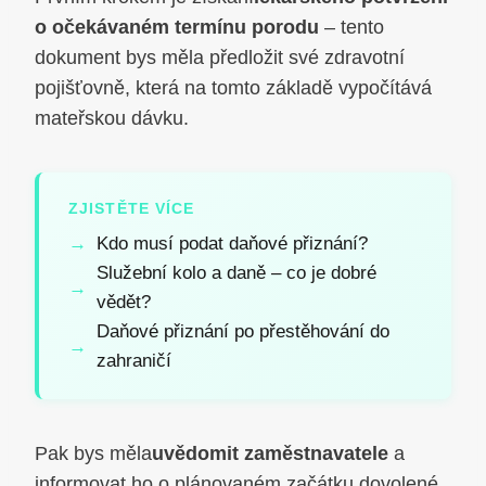
o očekávaném termínu porodu
– tento
dokument bys měla předložit své zdravotní
pojišťovně, která na tomto základě vypočítává
mateřskou dávku.
ZJISTĚTE VÍCE
Kdo musí podat daňové přiznání?
Služební kolo a daně – co je dobré
vědět?
Daňové přiznání po přestěhování do
zahraničí
Pak bys měla
uvědomit zaměstnavatele
a
informovat ho o plánovaném začátku dovolené.