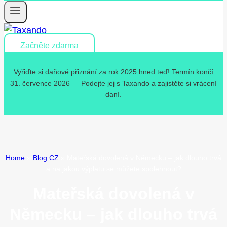
Začněte zdarma
Vyřiďte si daňové přiznání za rok 2025 hned teď! Termín končí
31. července 2026 — Podejte jej s Taxando a zajistěte si vrácení
daní.
Home
»
Blog CZ
»
Mateřská dovolená v Německu – jak dlouho trvá
a na jakou výplatu se můžete spolehnout?
Mateřská dovolená v
Německu – jak dlouho trvá