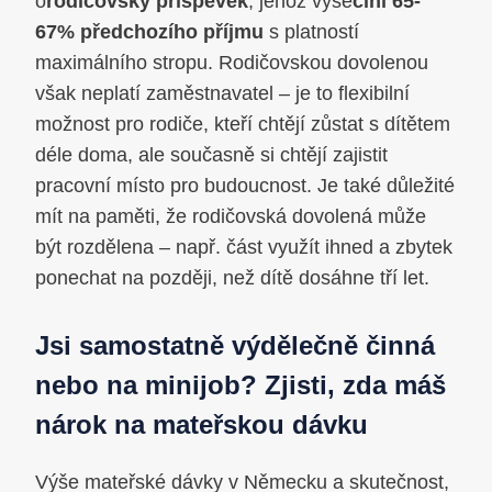
o
rodičovský příspěvek
, jehož výše
činí 65-
67% předchozího příjmu
s platností
maximálního stropu. Rodičovskou dovolenou
však neplatí zaměstnavatel – je to flexibilní
možnost pro rodiče, kteří chtějí zůstat s dítětem
déle doma, ale současně si chtějí zajistit
pracovní místo pro budoucnost. Je také důležité
mít na paměti, že rodičovská dovolená může
být rozdělena – např. část využít ihned a zbytek
ponechat na později, než dítě dosáhne tří let.
Jsi samostatně výdělečně činná
nebo na minijob? Zjisti, zda máš
nárok na mateřskou dávku
Výše mateřské dávky v Německu a skutečnost,