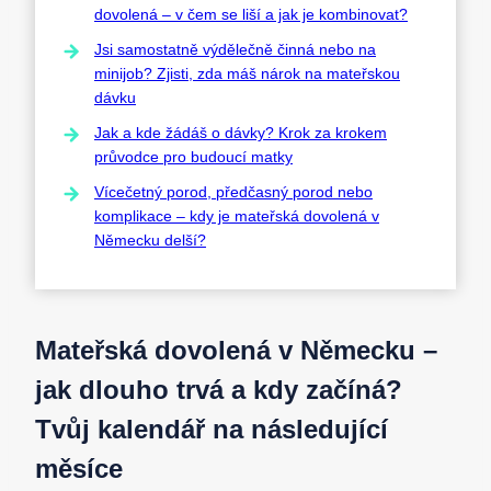
dovolená – v čem se liší a jak je kombinovat?
Jsi samostatně výdělečně činná nebo na
minijob? Zjisti, zda máš nárok na mateřskou
dávku
Jak a kde žádáš o dávky? Krok za krokem
průvodce pro budoucí matky
Vícečetný porod, předčasný porod nebo
komplikace – kdy je mateřská dovolená v
Německu delší?
Mateřská dovolená v Německu –
jak dlouho trvá a kdy začíná?
Tvůj kalendář na následující
měsíce