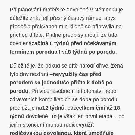
Při plánování mateřské dovolené v Německu je
důležité znát její přesný časový rámec, abys
předešla překvapením a klidně se připravila na
příchod dítěte. Platné předpisy určují, že tato
dovolená
začíná 6 týdnů před očekávaným
termínem porodu
a trvá
8 týdnů po porodu
.
Důležité je, že pokud se dítě narodí dříve, žena
tyto dny neztratí –
nevyužitý čas před
porodem se jednoduše přičte k době po
porodu
. Při vícenásobném těhotenství nebo
zdravotních komplikacích se doba po porodu
prodlužuje na
12 týdnů
, což
celkem činí až 18
týdnů
dovolené. To je však jen první etapa – po
jejím skončení mohou rodiče
využít
rodičovskou dovolenou, která umožňuje