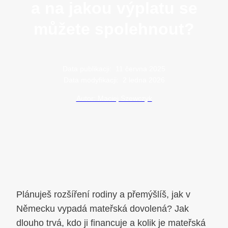
a na jakou výplatu se
můžete spolehnout?
Data publikacji:
11 června 2025
Data modyfikacji:
2 ledna 2026
Autor: Maciej Szewczyk
Plánuješ rozšíření rodiny a přemýšlíš, jak v
Německu vypadá mateřská dovolená? Jak
dlouho trvá, kdo ji financuje a kolik je mateřská