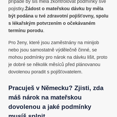
případě by sis měla zkontrolovat podmínky své
pojistky.
Žádost o mateřskou dávku by měla
být podána u tvé zdravotní pojišťovny, spolu
s lékařským potvrzením o očekávaném
termínu porodu
.
Pro ženy, které jsou zaměstnány na minijob
nebo jsou samostatně výdělečně činné, se
mohou podmínky pro nárok na dávku lišit, proto
je dobré se několik měsíců před plánovanou
dovolenou poradit s pojišťovatelem.
Pracuješ v Německu? Zjisti, zda
máš nárok na mateřskou
dovolenou a jaké podmínky
musíš splnit