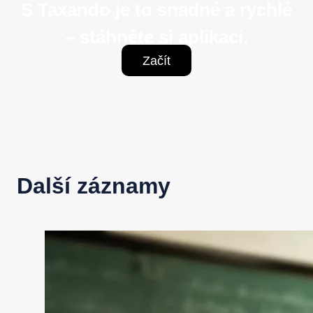
S Taxando je to snadné a rychlé
– stáhněte si aplikaci.
Začít
Další záznamy