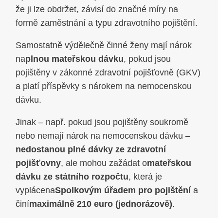
že ji lze obdržet, závisí do značné míry na
formě zaměstnání a typu zdravotního pojištění.
Samostatně výdělečně činné ženy mají nárok
na
plnou mateřskou dávku
, pokud jsou
pojištěny v zákonné zdravotní pojišťovně (GKV)
a platí příspěvky s nárokem na nemocenskou
dávku.
Jinak – např. pokud jsou pojištěny soukromě
nebo nemají nárok na nemocenskou dávku –
nedostanou plné dávky ze zdravotní
pojišťovny
, ale mohou zažádat o
mateřskou
dávku ze státního rozpočtu
, která je
vyplácena
Spolkovým úřadem pro pojištění
a
činí
maximálně 210 euro (jednorázově)
.