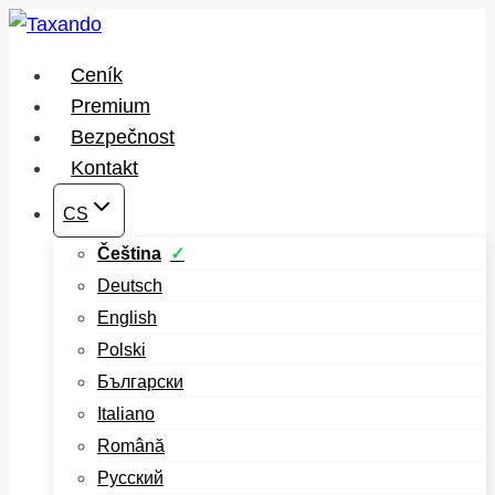
Přeskočit
na
Ceník
obsah
Premium
Bezpečnost
Kontakt
CS
Čeština
Deutsch
English
Polski
Български
Italiano
Română
Русский