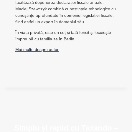
facilitează depunerea declarației fiscale anuale.
Maciej Szewczyk combină cunoștințele tehnologice cu
cunoștințe aprofundate în domeniul legislației fiscale,
fiind astfel un expert în domeniul său.
În viața privată, este un soț și tată fericit și locuiește
împreună cu familia sa în Berlin.
Mai multe despre autor
Simplu și rapid cu Taxando –