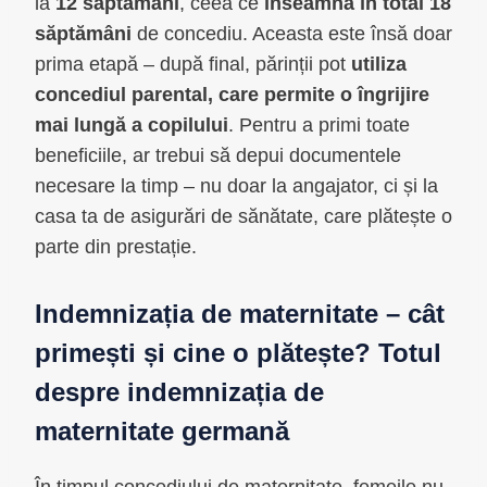
la
12 săptămâni
, ceea ce
înseamnă în total 18
săptămâni
de concediu. Aceasta este însă doar
prima etapă – după final, părinții pot
utiliza
concediul parental, care permite o îngrijire
mai lungă a copilului
. Pentru a primi toate
beneficiile, ar trebui să depui documentele
necesare la timp – nu doar la angajator, ci și la
casa ta de asigurări de sănătate, care plătește o
parte din prestație.
Indemnizația de maternitate – cât
primești și cine o plătește? Totul
despre indemnizația de
maternitate germană