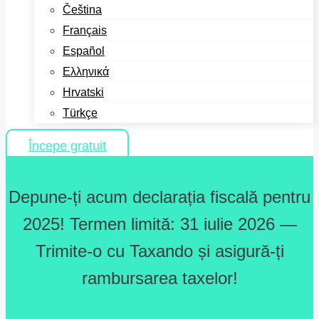
Čeština
Français
Español
Ελληνικά
Hrvatski
Türkçe
Începe gratuit
Depune-ți acum declarația fiscală pentru
2025! Termen limită: 31 iulie 2026 —
Trimite-o cu Taxando și asigură-ți
rambursarea taxelor!