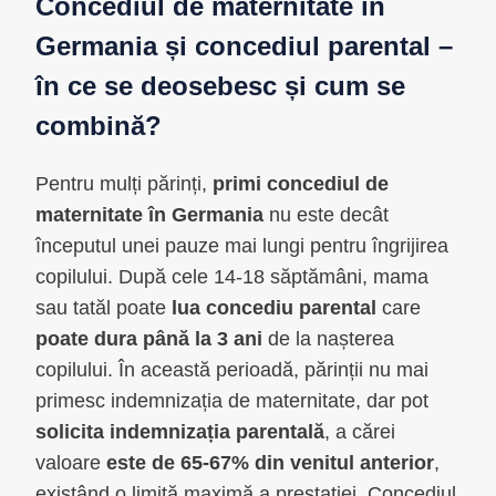
Concediul de maternitate în
Germania și concediul parental –
în ce se deosebesc și cum se
combină?
Pentru mulți părinți,
primi concediul de
maternitate în Germania
nu este decât
începutul unei pauze mai lungi pentru îngrijirea
copilului. După cele 14-18 săptămâni, mama
sau tatăl poate
lua concediu parental
care
poate dura până la 3 ani
de la nașterea
copilului. În această perioadă, părinții nu mai
primesc indemnizația de maternitate, dar pot
solicita indemnizația parentală
, a cărei
valoare
este de 65-67% din venitul anterior
,
existând o limită maximă a prestației. Concediul