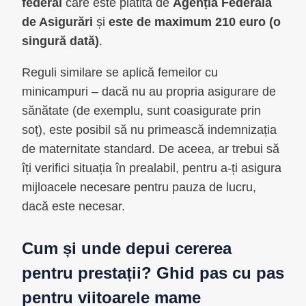
federal
care este plătită de
Agenția Federală
de Asigurări
și
este de maximum 210 euro (o
singură dată)
.
Reguli similare se aplică femeilor cu
minicampuri – dacă nu au propria asigurare de
sănătate (de exemplu, sunt coasigurate prin
soț), este posibil să nu primească indemnizația
de maternitate standard. De aceea, ar trebui să
îți verifici situația în prealabil, pentru a-ți asigura
mijloacele necesare pentru pauza de lucru,
dacă este necesar.
Cum și unde depui cererea
pentru prestații? Ghid pas cu pas
pentru viitoarele mame