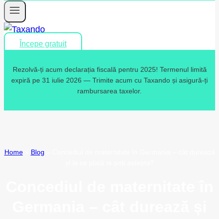
Începe gratuit
Rezolvă-ți acum declarația fiscală pentru 2025! Termenul limită
expiră pe 31 iulie 2026 — Trimite acum cu Taxando și asigură-ți
rambursarea taxelor.
Home
»
Blog
»
Concediul de maternitate în Germania – cât durează
și la ce plată te poți aștepta?
Concediul de maternitate în
Germania – cât durează și