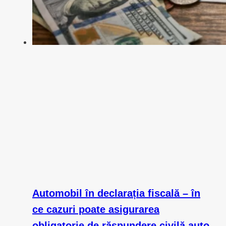
Automobil în declarația fiscală – în
ce cazuri poate asigurarea
obligatorie de răspundere civilă auto