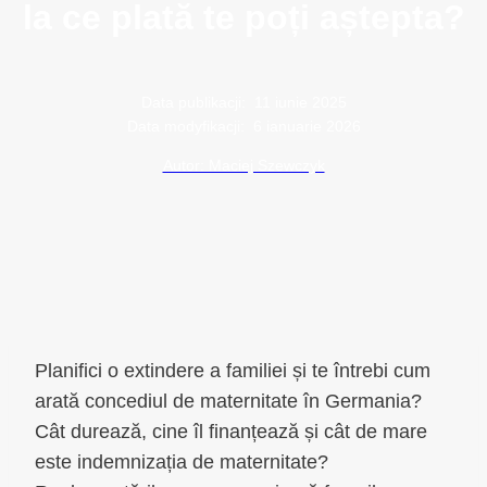
la ce plată te poți aștepta?
Data publikacji:
11 iunie 2025
Data modyfikacji:
6 ianuarie 2026
Autor: Maciej Szewczyk
Planifici o extindere a familiei și te întrebi cum
arată concediul de maternitate în Germania?
Cât durează, cine îl finanțează și cât de mare
este indemnizația de maternitate?