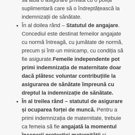
să aibă o asigurare privată cu o poliță
suplimentară care să o îndreptățească la
indemnizații de sănătate.
În al doilea rând –
Statutul de angajare
.
Concediul este destinat femeilor angajate
cu normă întreagă, cu jumătate de normă,
precum și într-un minicamp, cu condiția să
fie asigurate.
Femeile independente pot
primi indemnizația de maternitate doar
dacă plătesc voluntar contribuțiile la
asigurarea de sănătate împreună cu
dreptul la indemnizație de sănătate.
În al treilea rând – statutul de asigurare
și ocuparea forței de muncă.
Pentru a
primi indemnizația de maternitate, trebuie
ca femeia să fie
angajată la momentul