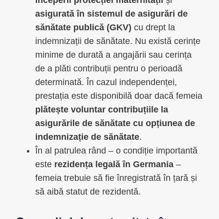
începerii protecției maternității
și
asigurată în sistemul de asigurări de
sănătate publică (GKV)
cu drept la
indemnizații de sănătate. Nu există cerințe
minime de durată a angajării sau cerința
de a plăti contribuții pentru o perioadă
determinată. În cazul independenței,
prestația este disponibilă doar dacă femeia
plătește voluntar contribuțiile la
asigurările de sănătate cu opțiunea de
indemnizație de sănătate
.
În al patrulea rând – o condiție importantă
este
rezidența legală în Germania
–
femeia trebuie să fie înregistrată în țară și
să aibă statut de rezidentă.