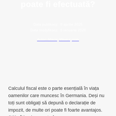
poate fi efectuată?
Data publikacji:
8 aprilie 2025
Data modyfikacji:
6 ianuarie 2026
Autor: Maciej Wawrzyniak
Calculul fiscal este o parte esențială în viața
oamenilor care muncesc în Germania. Deși nu
toți sunt obligați să depună o declarație de
impozit, de multe ori poate fi foarte avantajos.