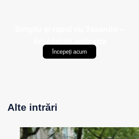
Simplu și rapid cu Taxando –
descărcați aplicația
Începeți acum
Alte intrări