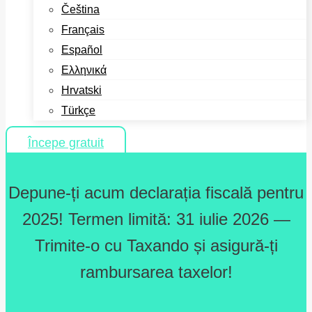
Čeština
Français
Español
Ελληνικά
Hrvatski
Türkçe
Începe gratuit
Depune-ți acum declarația fiscală pentru
2025! Termen limită: 31 iulie 2026 —
Trimite-o cu Taxando și asigură-ți
rambursarea taxelor!