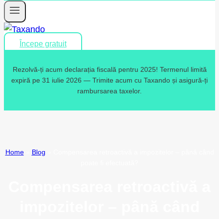
Începe gratuit
Rezolvă-ți acum declarația fiscală pentru 2025! Termenul limită
expiră pe 31 iulie 2026 — Trimite acum cu Taxando și asigură-ți
rambursarea taxelor.
Home
»
Blog
»
Compensarea retroactivă a impozitelor – până când
poate fi efectuată?
Compensarea retroactivă a
impozitelor – până când