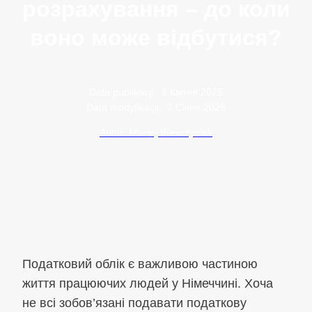
розрахування – до коли
воно може відбутися?
Data publikacji:
8 Квітня 2025
Data modyfikacji:
7 Січня 2026
Autor: Maciej Wawrzyniak
Податковий облік є важливою частиною
життя працюючих людей у Німеччині. Хоча
не всі зобов’язані подавати податкову