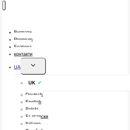
Витрати
Premium
Безпека
контакти
Перемкнути
UA
меню
нащадка
UK
Deutsch
English
Polski
Български
Italiano