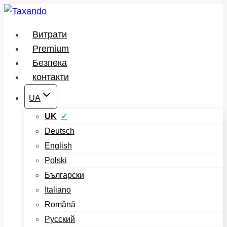
Перейти
до
Витрати
вмісту
Premium
Безпека
контакти
UA
UK
Deutsch
English
Polski
Български
Italiano
Română
Русский